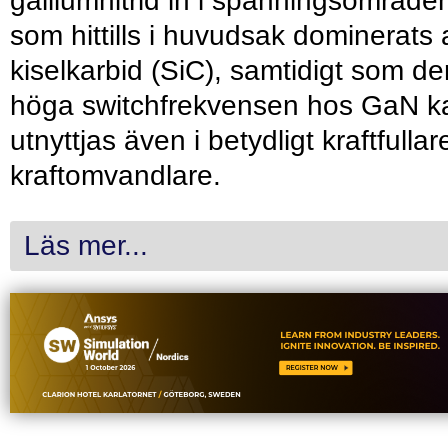
galliumnitrid in i spänningsområde
som hittills i huvudsak dominerats 
kiselkarbid (SiC), samtidigt som de
höga switchfrekvensen hos GaN k
utnyttjas även i betydligt kraftfullar
kraftomvandlare.
Läs mer...