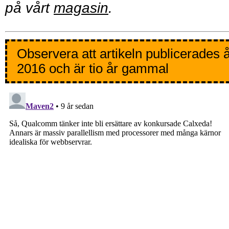
på vårt
magasin
.
Observera att artikeln publicerades 
2016 och är tio år gammal