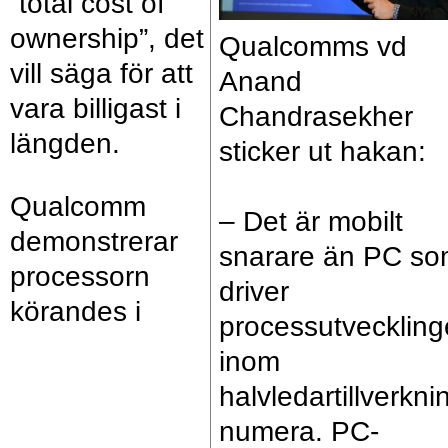
”total cost of
ownership”, det
Qualcomms vd
vill säga för att
Anand
vara billigast i
Chandrasekher
längden.
sticker ut hakan:
Qualcomm
– Det är mobilt
demonstrerar
snarare än PC s
processorn
driver
körandes i
processutvecklin
inom
halvledartillverkni
numera. PC-