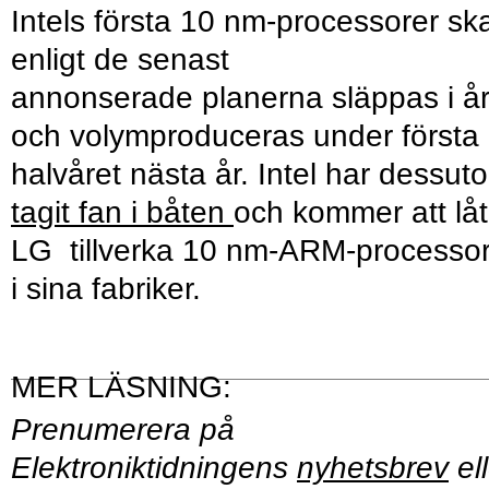
Intels första 10 nm-processorer sk
enligt de senast
annonserade planerna släppas i å
och volymproduceras under första
halvåret nästa år. Intel har dessut
tagit fan i båten
och kommer att lå
LG tillverka 10 nm-ARM-processor
i sina fabriker.
Prenumerera på
Elektroniktidningens
nyhetsbrev
ell