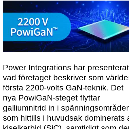
Power Integrations har presenterat
vad företaget beskriver som värld
första 2200-volts GaN-teknik. Det
nya PowiGaN-steget flyttar
galliumnitrid in i spänningsområde
som hittills i huvudsak dominerats 
kiselkarbid (SiC), samtidigt som de