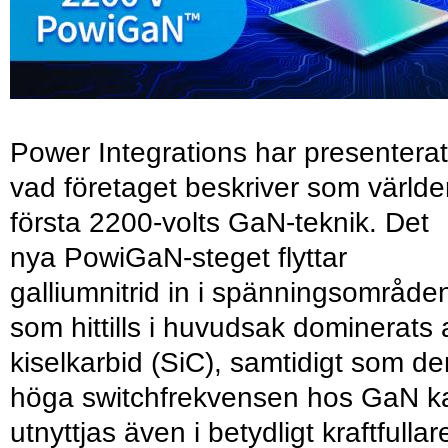
Power Integrations har presenterat
vad företaget beskriver som värld
första 2200-volts GaN-teknik. Det
nya PowiGaN-steget flyttar
galliumnitrid in i spänningsområde
som hittills i huvudsak dominerats 
kiselkarbid (SiC), samtidigt som de
höga switchfrekvensen hos GaN k
utnyttjas även i betydligt kraftfullar