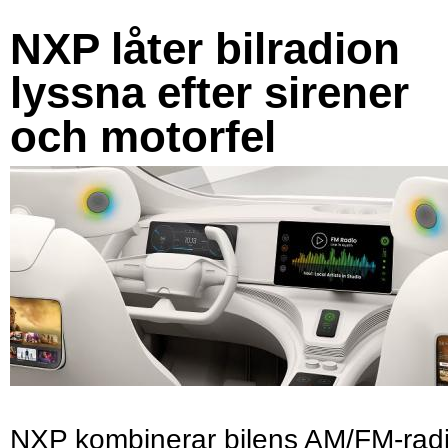
NXP låter bilradion
lyssna efter sirener
och motorfel
NXP kombinerar bilens AM/FM-rad