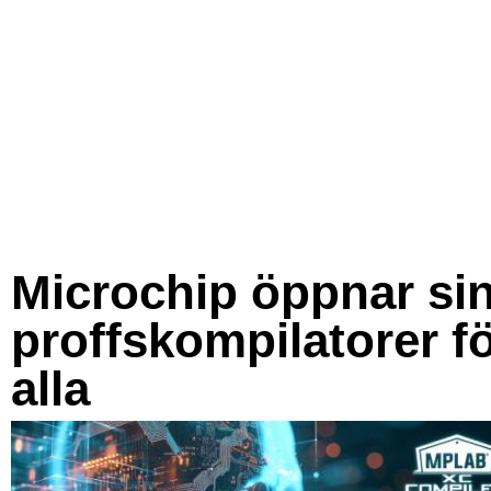
Microchip öppnar si
proffskompilatorer f
alla