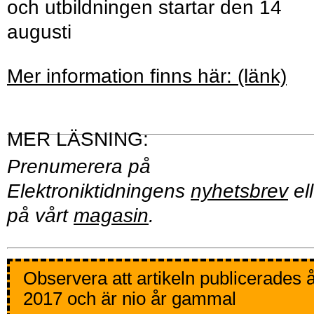
och utbildningen startar den 14
augusti
Mer information finns här: (länk)
Prenumerera på
Elektroniktidningens
nyhetsbrev
ell
på vårt
magasin
.
Observera att artikeln publicerades 
2017 och är nio år gammal