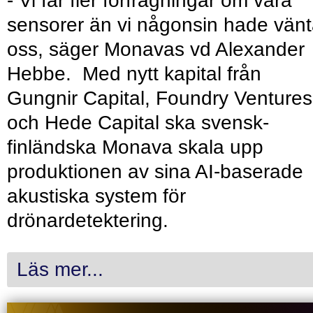
- Vi får fler förfrågningar om våra
sensorer än vi någonsin hade vänt
oss, säger Monavas vd Alexander
Hebbe. Med nytt kapital från
Gungnir Capital, Foundry Ventures
och Hede Capital ska svensk-
finländska Monava skala upp
produktionen av sina AI-baserade
akustiska system för
drönardetektering.
Läs mer...