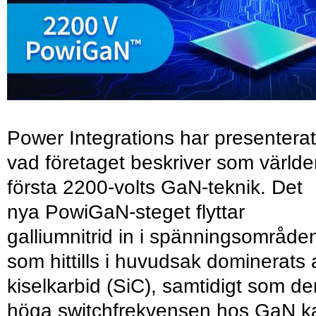
Power Integrations har presenterat
vad företaget beskriver som värld
första 2200-volts GaN-teknik. Det
nya PowiGaN-steget flyttar
galliumnitrid in i spänningsområde
som hittills i huvudsak dominerats 
kiselkarbid (SiC), samtidigt som de
höga switchfrekvensen hos GaN k