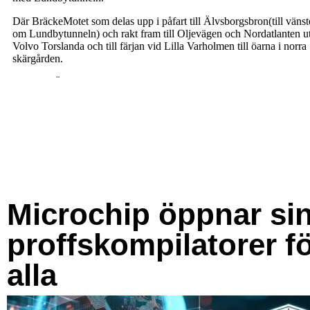
Microchip öppnar si
proffskompilatorer f
alla