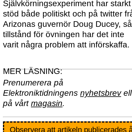
Självkörningsexperiment har starkt
stöd både politiskt och på twitter f
Arizonas guvernör Doug Ducey, så
tillstånd för övningen har det inte
varit några problem att införskaffa.
Prenumerera på
Elektroniktidningens
nyhetsbrev
ell
på vårt
magasin
.
Observera att artikeln publicerades 