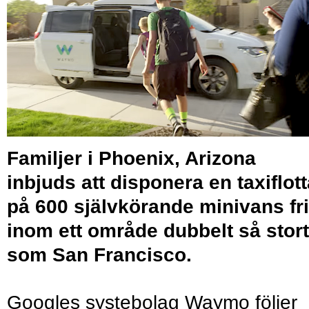
Familjer i Phoenix, Arizona
inbjuds att disponera en taxiflot
på 600 självkörande minivans fri
inom ett område dubbelt så stort
som San Francisco.
Googles systebolag Waymo följer