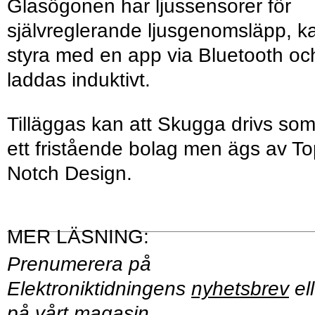
Glasögonen har ljussensorer för
självreglerande ljusgenomsläpp, k
styra med en app via Bluetooth oc
laddas induktivt.
Tilläggas kan att Skugga drivs so
ett fristående bolag men ägs av T
Notch Design.
Prenumerera på
Elektroniktidningens
nyhetsbrev
ell
på vårt
magasin
.