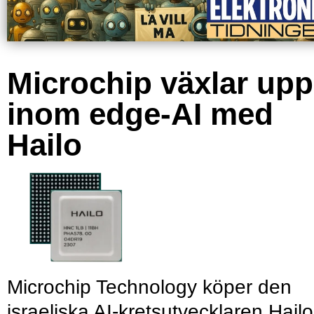
Microchip växlar upp
inom edge-AI med
Hailo
Microchip Technology köper den
israeliska AI-kretsutvecklaren Hailo