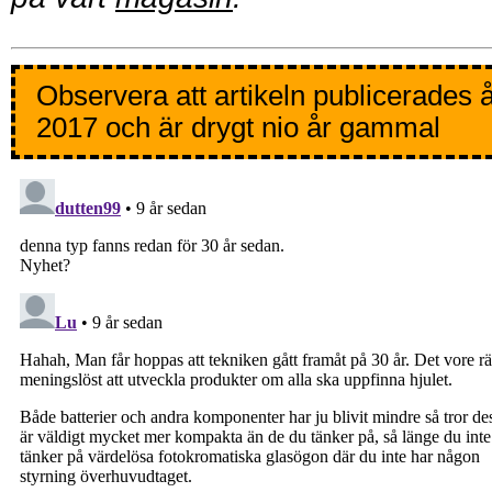
Observera att artikeln publicerades 
2017 och är drygt nio år gammal