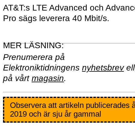
AT&T:s LTE Advanced och Advanc
Pro sägs leverera 40 Mbit/s.
Prenumerera på
Elektroniktidningens
nyhetsbrev
ell
på vårt
magasin
.
Observera att artikeln publicerades 
2019 och är sju år gammal