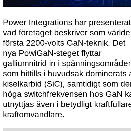
Power Integrations har presenterat
vad företaget beskriver som värld
första 2200-volts GaN-teknik. Det
nya PowiGaN-steget flyttar
galliumnitrid in i spänningsområde
som hittills i huvudsak dominerats 
kiselkarbid (SiC), samtidigt som de
höga switchfrekvensen hos GaN k
utnyttjas även i betydligt kraftfullar
kraftomvandlare.