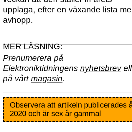
upplaga, efter en växande lista m
avhopp.
Prenumerera på
Elektroniktidningens
nyhetsbrev
ell
på vårt
magasin
.
Observera att artikeln publicerades 
2020 och är sex år gammal