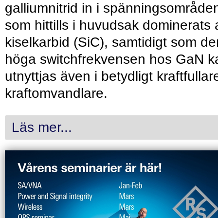
galliumnitrid in i spänningsområde
som hittills i huvudsak dominerats 
kiselkarbid (SiC), samtidigt som de
höga switchfrekvensen hos GaN k
utnyttjas även i betydligt kraftfullar
kraftomvandlare.
Läs mer...