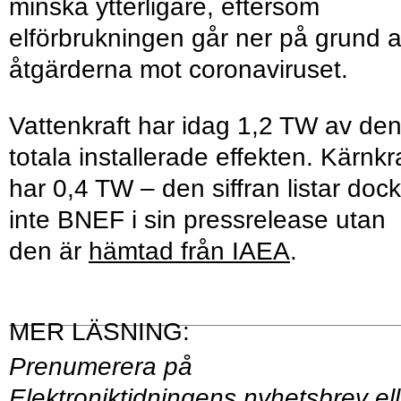
minska ytterligare, eftersom
elförbrukningen går ner på grund 
åtgärderna mot coronaviruset.
Vattenkraft har idag 1,2 TW av de
totala installerade effekten. Kärnkr
har 0,4 TW – den siffran listar dock
inte BNEF i sin pressrelease utan
den är
hämtad från IAEA
.
Prenumerera på
Elektroniktidningens
nyhetsbrev
ell