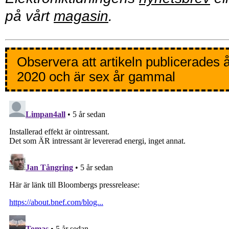
på vårt
magasin
.
Observera att artikeln publicerades 
2020 och är sex år gammal