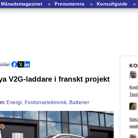
Månadsmagasinet
⟛
Prenumerera
⟛
Konsultguide
⟛
 sidan
KO
a V2G-laddare i franskt projekt
ford
Tesl
Energi,
Fordonselektronik,
Batterier
Noki
week