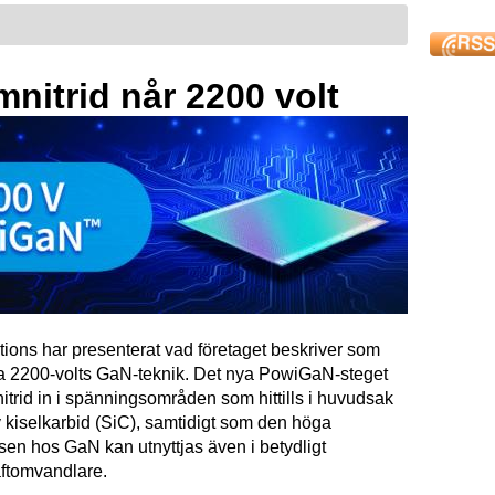
mnitrid når 2200 volt
tions har presenterat vad företaget beskriver som
ta 2200-volts GaN-teknik. Det nya PowiGaN-steget
mnitrid in i spänningsområden som hittills i huvudsak
 kiselkarbid (SiC), samtidigt som den höga
sen hos GaN kan utnyttjas även i betydligt
raftomvandlare.