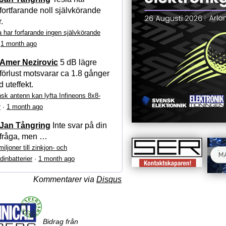
fortfarande noll självkörande
r.
a har forfarande ingen självkörande
·
1 month ago
Amer Nezirovic
5 dB lägre
förlust motsvarar ca 1.8 gånger
 uteffekt.
sk antenn kan lyfta Infineons 8x8-
r
·
1 month ago
Jan Tångring
Inte svar på din
fråga, men …
iljoner till zinkjon- och
dinbatterier
·
1 month ago
Kommentarer via
Disqus
Bidrag från