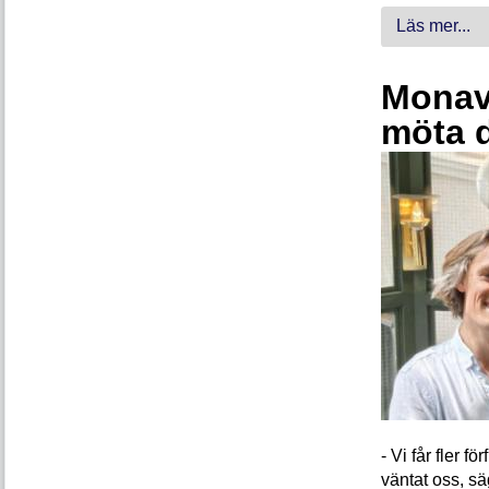
Läs mer...
Monava
möta 
- Vi får fler 
väntat oss, s