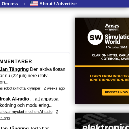
Om oss
⟛
About / Advertise
MMENTARER
Jan Tångring
Den aktiva flottan
är nu (22 juli) nere i tolv
on....
as robotaxiflotta krymper
·
2 weeks ago
freak
AI-radio
... att anpassa
kodning och modulering...
a lovar mycket med sin AI-radio
·
2
s ago
Jan Tångring
Tesla har