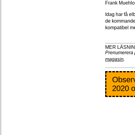
Frank Muehlon
Idag har få e
de kommande f
kompatibel me
Prenumerera 
magasin
.
Observ
2020 o