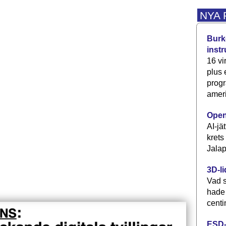
NYA
Burke
inst
16 vi
plus
progr
ameri
Open
AI-jä
krets
Jalap
3D-li
Vad s
hade
centi
ESD-