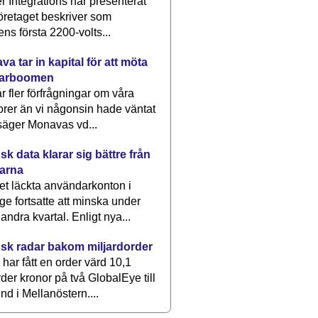
 Integrations har presenterat
öretaget beskriver som
ens första 2200-volts...
a tar in kapital för att möta
arboomen
får fler förfrågningar om våra
rer än vi någonsin hade väntat
säger Monavas vd...
k data klarar sig bättre från
arna
et läckta användarkonton i
ge fortsatte att minska under
 andra kvartal. Enligt nya...
sk radar bakom miljardorder
har fått en order värd 10,1
rder kronor på två GlobalEye till
nd i Mellanöstern....