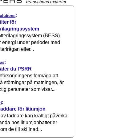
branschens experter
:
olutions
ilter för
erilagringssystem
atterilagringssystem (BESS)
r energi under perioder med
terfrågan eller...
:
as
äter du PSRR
försörjningens förmåga att
å störningar på matningen, är
ktig parameter som visar...
:
t
laddare för litiumjon
 av laddare kan kraftigt påverka
anda hos litiumjonbatterier
om de till skillnad...