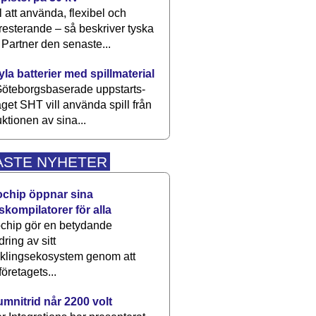
 att använda, flexibel och
esterande – så beskriver tyska
artner den senaste...
kyla batterier med spillmaterial
öteborgsbaserade upp­starts­
aget SHT vill använda spill från
ktionen av sina...
ASTE NYHETER
ochip öppnar sina
skompilatorer för alla
chip gör en betydande
dring av sitt
cklingsekosystem genom att
företagets...
umnitrid når 2200 volt