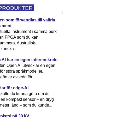
 PRODUKTER
n som förvandlas till valfria
rument
rtuella instrument i samma burk
 en FPGA som du kan
ammera. Australisk-
kanska...
 AI har en egen inferenskrets
tten Open AI utvecklar en egen
 för stora språkmodeller.
eño är avsedd för...
dar för edge-AI
kulle du kunna göra om du
 en kompakt sensor – en dryg
meter lång – som du kunde...
pistol på 30 kV