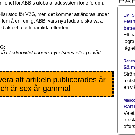
, chef för ABB:s globala laddsystem för elfordon.
lbilar stöd för V2G, men det kommer att ändras under
EMI S
em åren, enligt ABB, vars nya laddare ska vara
EMI-f
d aktuella och framtida elfordon.
batt
Ett b
lagra
låg ef
på Elektroniktidningens
nyhetsbrev
eller på vårt
Renes
Så m
Ström
era att artikeln publicerades år
motst
ch är sex år gammal
en vi
Masco
Rätt 
Valet
prest
efters