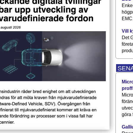
Enkel
högpr
EMC P
Vill 
Det G
föret
produ
SEN
Micr
proff
Micro
förän
utve
göra 
Galli