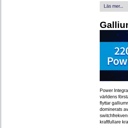
Läs mer...
Galliu
Power Integra
världens förs
flyttar galliu
dominerats av
switchfrekven
kraftfullare k