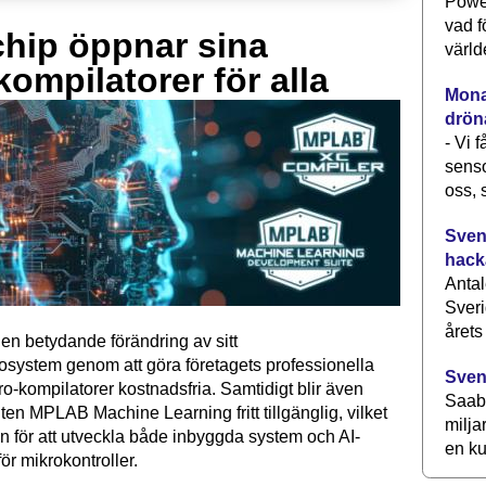
Power
vad f
hip öppnar sina
värld
kompilatorer för alla
Monav
drön
- Vi 
senso
oss, 
Svens
hack
Antal
Sveri
årets
en betydande förändring av sitt
osystem genom att göra företagets professionella
Sven
kompilatorer kostnadsfria. Samtidigt blir även
Saab 
ten MPLAB Machine Learning fritt tillgänglig, vilket
milja
n för att utveckla både inbyggda system och AI-
en ku
för mikrokontroller.