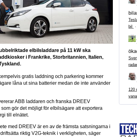
bila
Tesl
bil
bbelriktade elbilsladdare på 11 kW ska
ökad
laddkiosker i Frankrike, Storbritannien, Italien,
Sven
Tyskland.
rada
exempelvis gratis laddning och parkering kommer
lägare låna ut sina batterier medan de inte använder
120 m
vana
 levererar ABB laddaren och franska DREEV
om gör det möjligt för elbilsägare att exportera
i till elnätet.
ete med DREEV är en av de främsta satsningarna i
driftsätta riktig V2G-teknik i verkligheten, säger