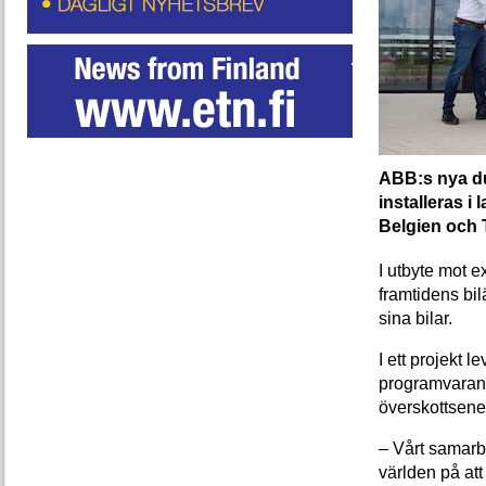
ABB:s nya du
installeras i 
Belgien och 
I utbyte mot 
framtidens bi
sina bilar.
I ett projekt
programvaran s
överskottsenerg
– Vårt samarb
världen på att 