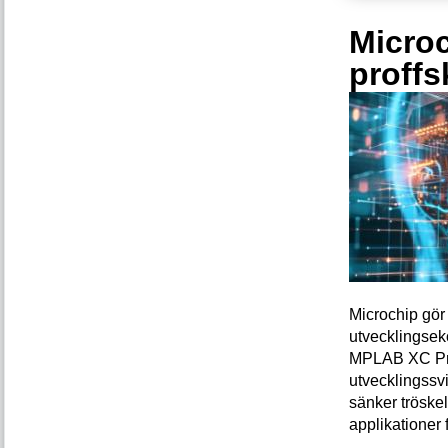
Microc
proffs
Microchip gör 
utvecklingsek
MPLAB XC Pro-
utvecklingssvi
sänker tröskel
applikationer 