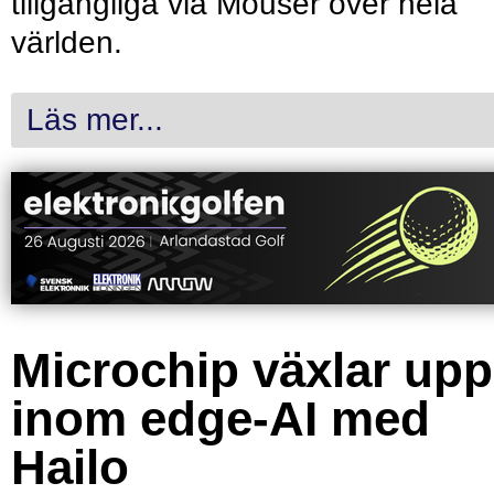
tillgängliga via Mouser över hela
världen.
Läs mer...
Microchip växlar upp
inom edge-AI med
Hailo