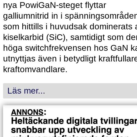
nya PowiGaN-steget flyttar
galliumnitrid in i spänningsområde
som hittills i huvudsak dominerats 
kiselkarbid (SiC), samtidigt som de
höga switchfrekvensen hos GaN k
utnyttjas även i betydligt kraftfullar
kraftomvandlare.
Läs mer...