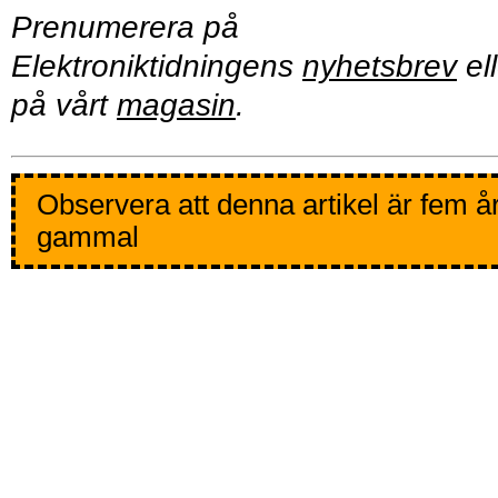
Prenumerera på
Elektroniktidningens
nyhetsbrev
ell
på vårt
magasin
.
Observera att denna artikel är fem å
gammal