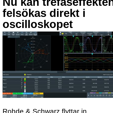
Nu kan trefaseffekte
felsökas direkt i
oscilloskopet
Rohde & Schwarz flyttar in