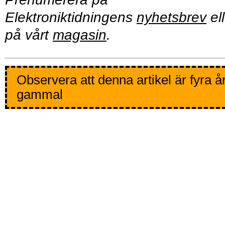
Elektroniktidningens
nyhetsbrev
ell
på vårt
magasin
.
Observera att denna artikel är fyra å
gammal