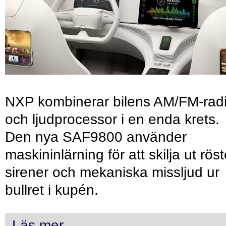
NXP kombinerar bilens AM/FM-rad
och ljudprocessor i en enda krets.
Den nya SAF9800 använder
maskininlärning för att skilja ut röst
sirener och mekaniska missljud ur
bullret i kupén.
Läs mer...