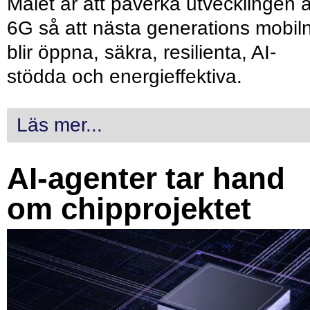
Målet är att påverka utvecklingen 
6G så att nästa generations mobil
blir öppna, säkra, resilienta, AI-
stödda och energieffektiva.
Läs mer...
AI-agenter tar hand
om chipprojektet