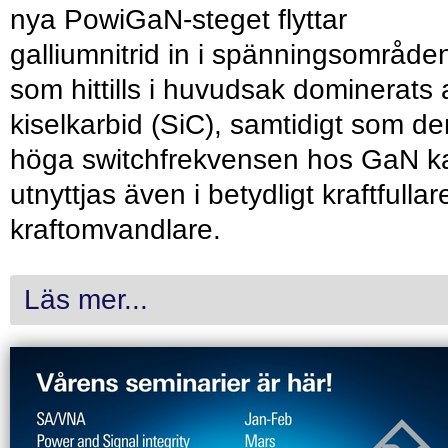
nya PowiGaN-steget flyttar
galliumnitrid in i spänningsområde
som hittills i huvudsak dominerats 
kiselkarbid (SiC), samtidigt som de
höga switchfrekvensen hos GaN k
utnyttjas även i betydligt kraftfullar
kraftomvandlare.
Läs mer...