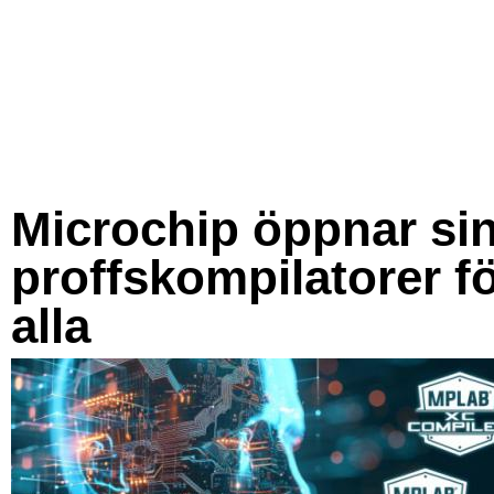
Microchip öppnar si
proffskompilatorer f
alla