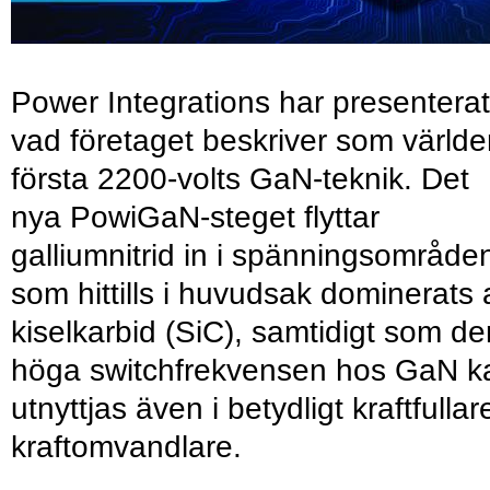
Power Integrations har presenterat
vad företaget beskriver som värld
första 2200-volts GaN-teknik. Det
nya PowiGaN-steget flyttar
galliumnitrid in i spänningsområde
som hittills i huvudsak dominerats 
kiselkarbid (SiC), samtidigt som de
höga switchfrekvensen hos GaN k
utnyttjas även i betydligt kraftfullar
kraftomvandlare.