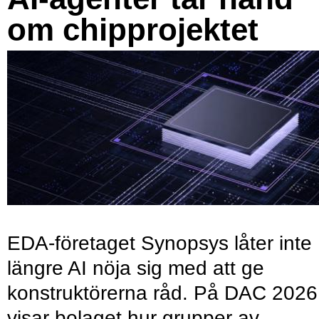
om chipprojektet
EDA-företaget Synopsys låter inte
längre AI nöja sig med att ge
konstruktörerna råd. På DAC 2026
visar bolaget hur grupper av