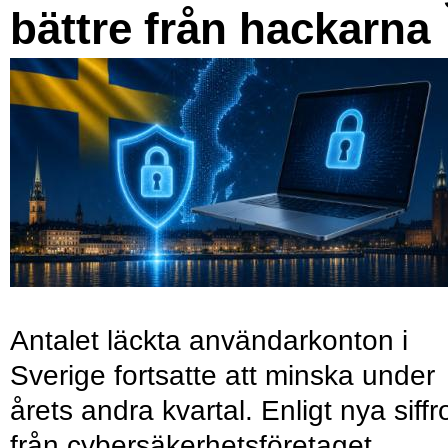
bättre från hackarna
Antalet läckta användarkonton i
Sverige fortsatte att minska under
årets andra kvartal. Enligt nya siffr
från cybersäkerhetsföretaget