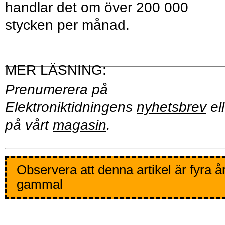
handlar det om över 200 000
stycken per månad.
Prenumerera på
Elektroniktidningens
nyhetsbrev
ell
på vårt
magasin
.
Observera att denna artikel är fyra å
gammal