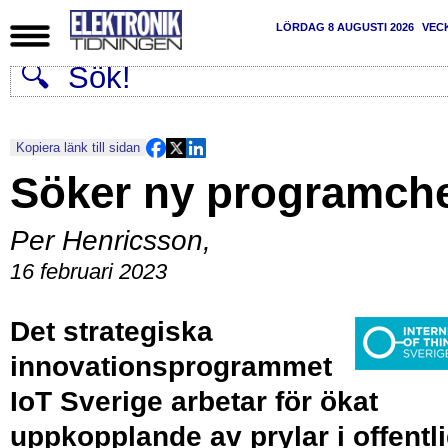
LÖRDAG 8 AUGUSTI 2026
VEC
Kopiera länk till sidan
Söker ny programch
Per Henricsson
,
16 februari 2023
Det strategiska
innovationsprogrammet
IoT Sverige arbetar för ökat
uppkopplande av prylar i offentl