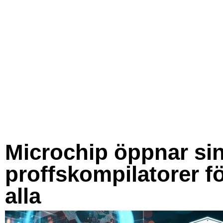
Microchip öppnar si
proffskompilatorer f
alla