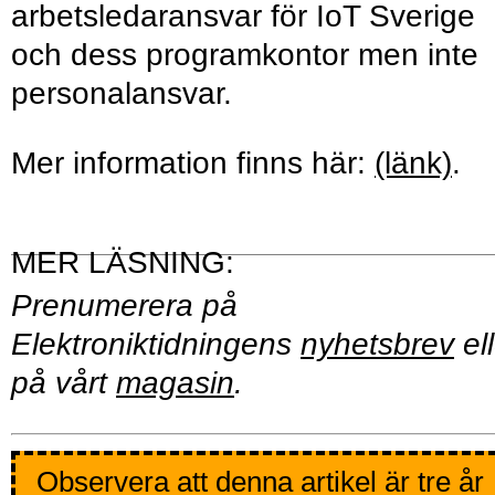
arbetsledaransvar för IoT Sverige
och dess programkontor men inte
personalansvar.
Mer information finns här:
(länk)
.
Prenumerera på
Elektroniktidningens
nyhetsbrev
ell
på vårt
magasin
.
Observera att denna artikel är tre år