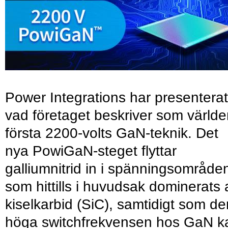
Power Integrations har presenterat
vad företaget beskriver som värld
första 2200-volts GaN-teknik. Det
nya PowiGaN-steget flyttar
galliumnitrid in i spänningsområde
som hittills i huvudsak dominerats 
kiselkarbid (SiC), samtidigt som de
höga switchfrekvensen hos GaN k