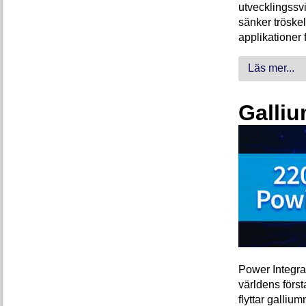
utvecklingssvi
sänker tröskel
applikationer 
Läs mer...
Galliu
Power Integra
världens förs
flyttar galliu