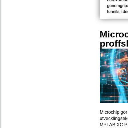
Microc
proffs
Microchip gör 
utvecklingsek
MPLAB XC Pro-