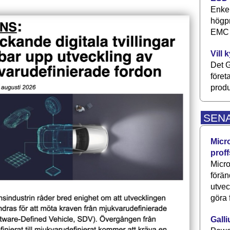
Enkel
högpr
EMC P
Vill 
Det G
föret
produ
SEN
Micr
proff
Micro
förän
utve
göra 
Galli