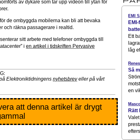
mförts av dykare som tar upp videon till ytan för
rer.
EMI S
 för de ombyggda mobilerna kan bli att bevaka
EMI-f
r och räkna passagerare i realtid.
batt
Ett b
enterar sitt arbete med telefoner ombyggda till
lagra
atacenter” i
en artikel i tidskriften Pervasive
låg ef
Renes
Så m
Ström
på Elektroniktidningens
nyhetsbrev
eller på vårt
motst
en vi
Masco
era att denna artikel är drygt
Rätt 
 gammal
Valet
prest
efters