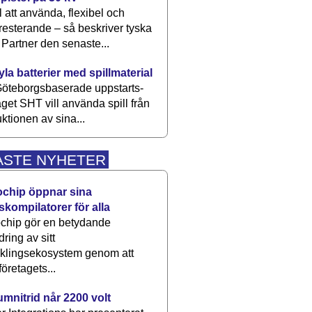
 att använda, flexibel och
esterande – så beskriver tyska
artner den senaste...
kyla batterier med spillmaterial
öteborgsbaserade upp­starts­
aget SHT vill använda spill från
ktionen av sina...
ASTE NYHETER
ochip öppnar sina
skompilatorer för alla
chip gör en betydande
dring av sitt
cklingsekosystem genom att
företagets...
umnitrid når 2200 volt