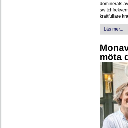
dominerats av
switchfrekven
kraftfullare k
Läs mer...
Monava
möta 