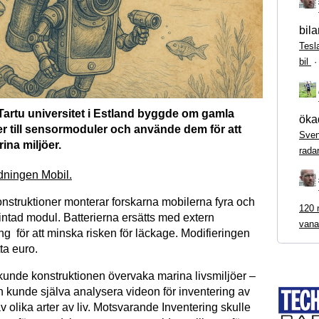
bila
Tesl
bil
Tartu universitet i Estland byggde om gamla
ökad
er till sensormoduler och använde dem för att
Sven
ina miljöer.
rada
idningen Mobil.
onstruktioner monterar forskarna mobilerna fyra och
120 m
rintad modul. Batterierna ersätts med extern
vana
ng för att minska risken för läckage. Modifieringen
tta euro.
kunde konstruktionen övervaka marina livsmiljöer –
h kunde själva analysera videon för inventering av
 olika arter av liv. Motsvarande Inventering skulle