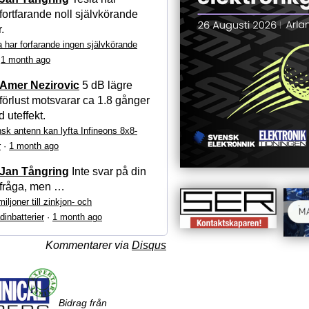
fortfarande noll självkörande
r.
a har forfarande ingen självkörande
·
1 month ago
Amer Nezirovic
5 dB lägre
förlust motsvarar ca 1.8 gånger
 uteffekt.
sk antenn kan lyfta Infineons 8x8-
r
·
1 month ago
Jan Tångring
Inte svar på din
fråga, men …
iljoner till zinkjon- och
dinbatterier
·
1 month ago
Kommentarer via
Disqus
Bidrag från