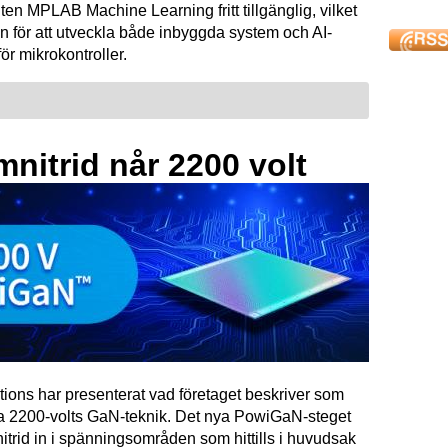
ten MPLAB Machine Learning fritt tillgänglig, vilket
n för att utveckla både inbyggda system och AI-
för mikrokontroller.
mnitrid når 2200 volt
tions har presenterat vad företaget beskriver som
ta 2200-volts GaN-teknik. Det nya PowiGaN-steget
mnitrid in i spänningsområden som hittills i huvudsak