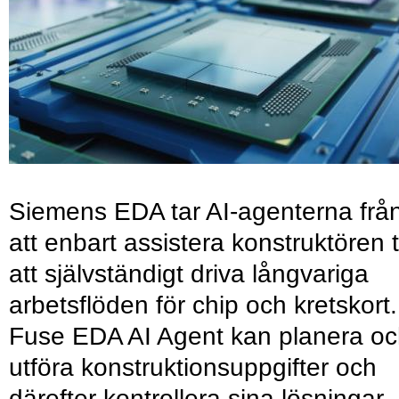
Siemens EDA tar AI-agenterna frå
att enbart assistera konstruktören ti
att självständigt driva långvariga
arbetsflöden för chip och kretskort.
Fuse EDA AI Agent kan planera o
utföra konstruktionsuppgifter och
därefter kontrollera sina lösningar