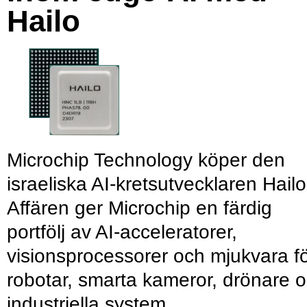
Hailo
Microchip Technology köper den
israeliska AI-kretsutvecklaren Hailo
Affären ger Microchip en färdig
portfölj av AI-acceleratorer,
visionsprocessorer och mjukvara f
robotar, smarta kameror, drönare 
industriella system.