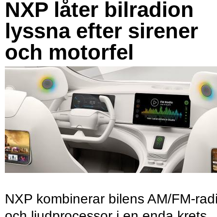
NXP låter bilradion
lyssna efter sirener
och motorfel
NXP kombinerar bilens AM/FM-rad
och ljudprocessor i en enda krets.