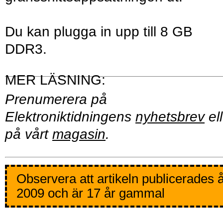
Du kan plugga in upp till 8 GB
DDR3.
Prenumerera på
Elektroniktidningens
nyhetsbrev
ell
på vårt
magasin
.
Observera att artikeln publicerades 
2009 och är 17 år gammal