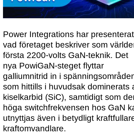
Power Integrations har presenterat
vad företaget beskriver som värld
första 2200-volts GaN-teknik. Det
nya PowiGaN-steget flyttar
galliumnitrid in i spänningsområde
som hittills i huvudsak dominerats 
kiselkarbid (SiC), samtidigt som de
höga switchfrekvensen hos GaN k
utnyttjas även i betydligt kraftfullar
kraftomvandlare.