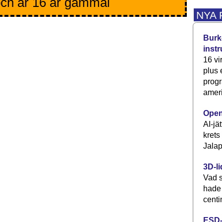
ch är 16 år gammal
NYA
Burke
inst
16 vi
plus
progr
ameri
Open
AI-jä
krets
Jalap
3D-li
Vad s
hade
centi
ESD-