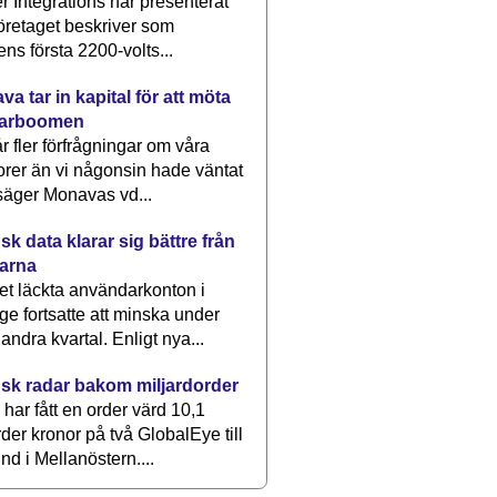
 Integrations har presenterat
öretaget beskriver som
ens första 2200-volts...
a tar in kapital för att möta
arboomen
får fler förfrågningar om våra
rer än vi någonsin hade väntat
säger Monavas vd...
k data klarar sig bättre från
arna
et läckta användarkonton i
ge fortsatte att minska under
 andra kvartal. Enligt nya...
sk radar bakom miljardorder
har fått en order värd 10,1
rder kronor på två GlobalEye till
nd i Mellanöstern....