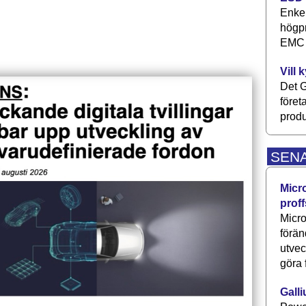
Enkel
högpr
EMC P
Vill 
Det G
föret
produ
SEN
Micr
proff
Micro
förän
utve
göra 
Galli