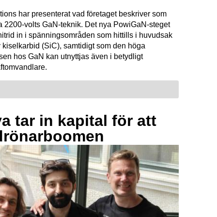
tions har presenterat vad företaget beskriver som
ta 2200-volts GaN-teknik. Det nya PowiGaN-steget
mnitrid in i spänningsområden som hittills i huvudsak
 kiselkarbid (SiC), samtidigt som den höga
sen hos GaN kan utnyttjas även i betydligt
raftomvandlare.
 tar in kapital för att
drönarboomen