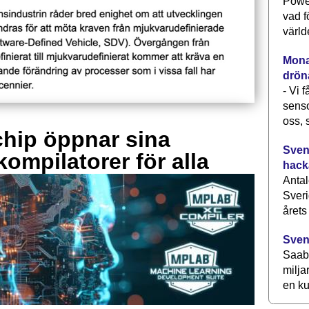
Power
vad f
värld
Monav
drön
- Vi 
senso
oss, 
hip öppnar sina
Svens
kompilatorer för alla
hack
Antal
Sveri
årets
Sven
Saab 
milja
en ku