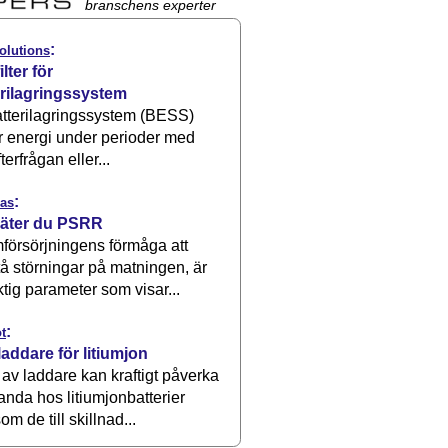
branschens experter
:
olutions
ilter för
erilagringssystem
atterilagringssystem (BESS)
r energi under perioder med
terfrågan eller...
:
as
äter du PSRR
försörjningens förmåga att
å störningar på matningen, är
ktig parameter som visar...
:
t
laddare för litiumjon
 av laddare kan kraftigt påverka
anda hos litiumjonbatterier
om de till skillnad...