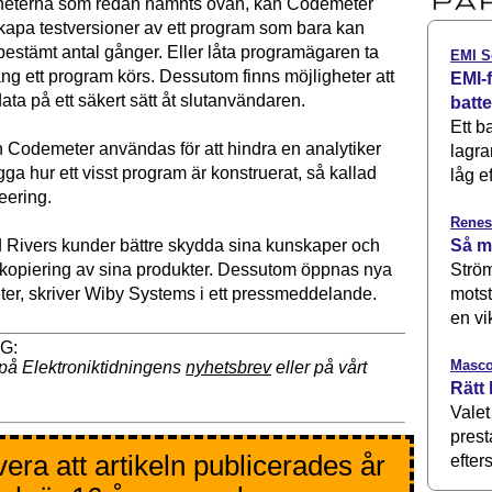
gheterna som redan nämnts ovan, kan Codemeter
kapa testversioner av ett program som bara kan
bestämt antal gånger. Eller låta programägaren ta
EMI S
ång ett program körs. Dessutom finns möjligheter att
EMI-f
data på ett säkert sätt åt slutanvändaren.
batt
Ett b
Codemeter användas för att hindra en analytiker
lagra
ägga hur ett visst program är konstruerat, så kallad
låg ef
eering.
Renes
Så m
Rivers kunder bättre skydda sina kunskaper och
Ström
atkopiering av sina produkter. Dessutom öppnas nya
motst
eter, skriver Wiby Systems i ett pressmeddelande.
en vi
Masco
på Elektroniktidningens
nyhetsbrev
eller på vårt
Rätt 
Valet
prest
era att artikeln publicerades år
efters