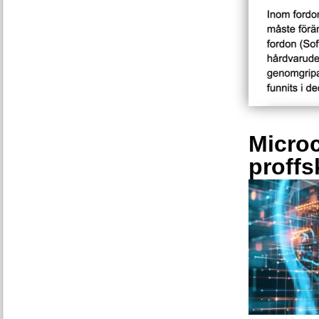
Microc
proffs