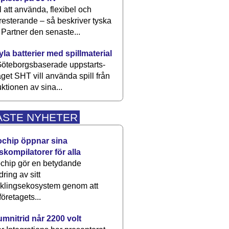
 att använda, flexibel och
esterande – så beskriver tyska
artner den senaste...
kyla batterier med spillmaterial
öteborgsbaserade upp­starts­
aget SHT vill använda spill från
ktionen av sina...
ASTE NYHETER
ochip öppnar sina
skompilatorer för alla
chip gör en betydande
dring av sitt
cklingsekosystem genom att
företagets...
umnitrid når 2200 volt