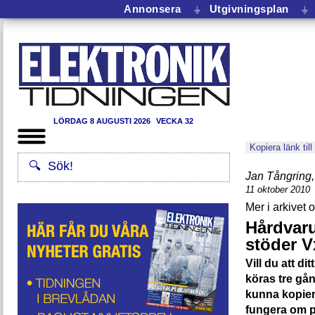
Annonsera
⏚
Utgivningsplan
⏚
LÖRDAG 8 AUGUSTI 2026
VECKA 32
Kopiera länk till
Jan Tångring
,
11 oktober 2010
Hårdvar
stöder 
Vill du att d
köras tre gån
kunna kopiera
fungera om 