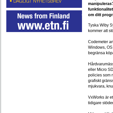
manipuleras?
funktionalite
om ditt prog
Tyska Wiby Sy
kommer att st
Codemeter anv
Windows, OS X
begränsa köpa
Hårdvarumäss
eller Micro SD
policies som 
grafiskt gräns
mjukvara, knut
VxWorks är et
tidigare stöde