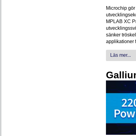
Microchip gör 
utvecklingsek
MPLAB XC Pro-
utvecklingssvi
sänker tröskel
applikationer 
Läs mer...
Galliu