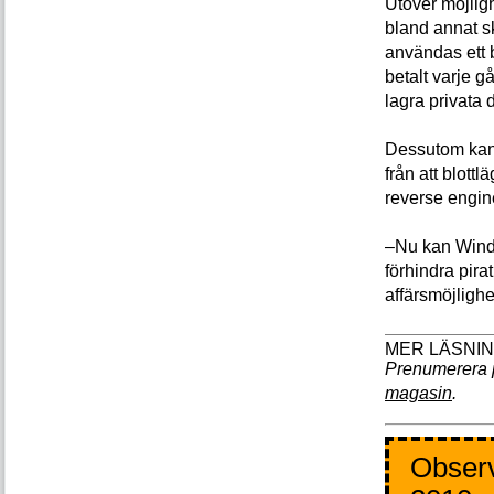
Utöver möjli
bland annat s
användas ett 
betalt varje g
lagra privata 
Dessutom kan 
från att blottl
reverse engin
–Nu kan Wind 
förhindra pir
affärsmöjligh
Prenumerera 
magasin
.
Observ