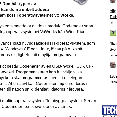
 Den här typen av
t kan du nu enkelt addera
bila
ram körs i operativsystemet Vx Works.
Tesl
bil
stems meddelar att dess produkt Codemeter snart
ödja operativsystemet VxWorks från Wind River.
änds idag huvudsakligen i IT-operativsystem, som
ökad
, Windows CE och Linux, för att på olika sätt
Sven
rens möjligheter att utnyttja programvara.
rada
igt består Codemeter av en USB-nyckel, SD-, CF-
-nyckel. Programmakaren kan fritt välja vilka
120 m
nyckeln ska programmeras med – i ett elegant
vana
snitt. Alternativt kan Codemeter implementeras i
en till någon unik identitet i datorns hårdvara.
t realtidsoperativsystem för inbyggda system. Sedan
r Codemeter realtidsversioner av Linux.