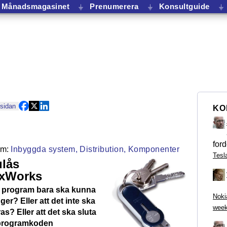
Månadsmagasinet
⏚
Prenumerera
⏚
Konsultguide
⏚
 sidan
KO
ford
Inbyggda system,
Distribution,
Komponenter
Tesl
ulås
VxWorks
itt program bara ska kunna
Noki
ger? Eller att det inte ska
week
s? Eller att det ska sluta
programkoden