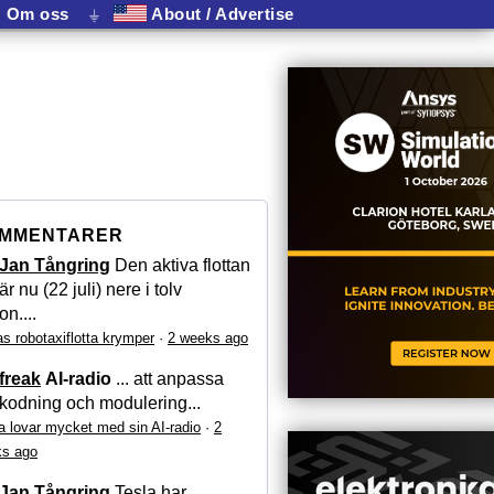
Om oss
⏚
About / Advertise
MMENTARER
Jan Tångring
Den aktiva flottan
är nu (22 juli) nere i tolv
on....
as robotaxiflotta krymper
·
2 weeks ago
freak
AI-radio
... att anpassa
kodning och modulering...
a lovar mycket med sin AI-radio
·
2
s ago
Jan Tångring
Tesla har