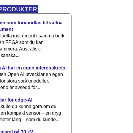
 PRODUKTER
n som förvandlas till valfria
rument
rtuella instrument i samma burk
 en FPGA som du kan
ammera. Australisk-
kanska...
 AI har en egen inferenskrets
tten Open AI utvecklar en egen
 för stora språkmodeller.
eño är avsedd för...
dar för edge-AI
kulle du kunna göra om du
 en kompakt sensor – en dryg
meter lång – som du kunde...
pistol på 30 kV