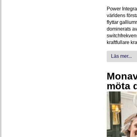
Power Integra
världens förs
flyttar galliu
dominerats av
switchfrekven
kraftfullare k
Läs mer...
Monava
möta 