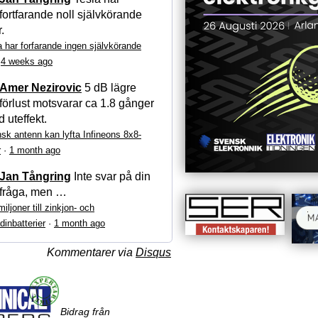
fortfarande noll självkörande
r.
a har forfarande ingen självkörande
·
4 weeks ago
Amer Nezirovic
5 dB lägre
förlust motsvarar ca 1.8 gånger
 uteffekt.
sk antenn kan lyfta Infineons 8x8-
r
·
1 month ago
Jan Tångring
Inte svar på din
fråga, men …
iljoner till zinkjon- och
dinbatterier
·
1 month ago
Kommentarer via
Disqus
Bidrag från