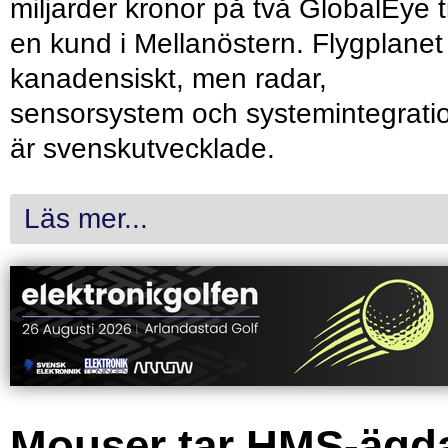
miljarder kronor på två GlobalEye ti
en kund i Mellanöstern. Flygplanet
kanadensiskt, men radar,
sensorsystem och systemintegrati
är svenskutvecklade.
Läs mer...
Mouser tar HMS-ägd