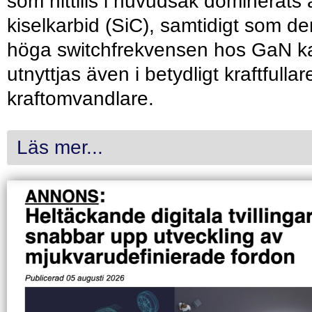
som hittills i huvudsak dominerats 
kiselkarbid (SiC), samtidigt som de
höga switchfrekvensen hos GaN k
utnyttjas även i betydligt kraftfullar
kraftomvandlare.
Läs mer...