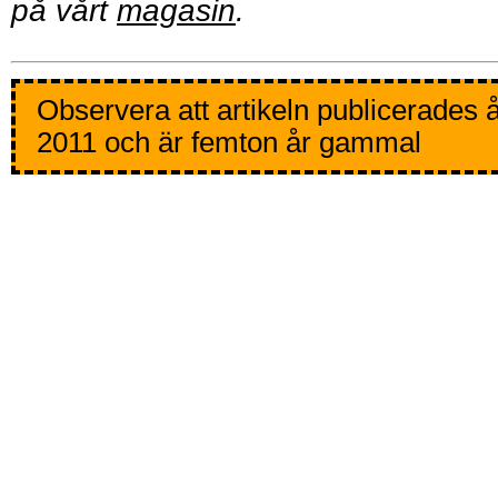
på vårt
magasin
.
Observera att artikeln publicerades 
2011 och är femton år gammal