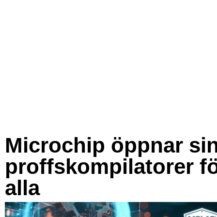
Microchip öppnar si
proffskompilatorer f
alla