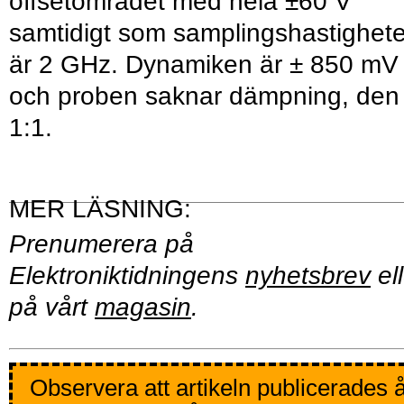
offsetområdet med hela ±60 V
samtidigt som samplingshastighet
är 2 GHz. Dynamiken är ± 850 mV
och proben saknar dämpning, den
1:1.
Prenumerera på
Elektroniktidningens
nyhetsbrev
ell
på vårt
magasin
.
Observera att artikeln publicerades 