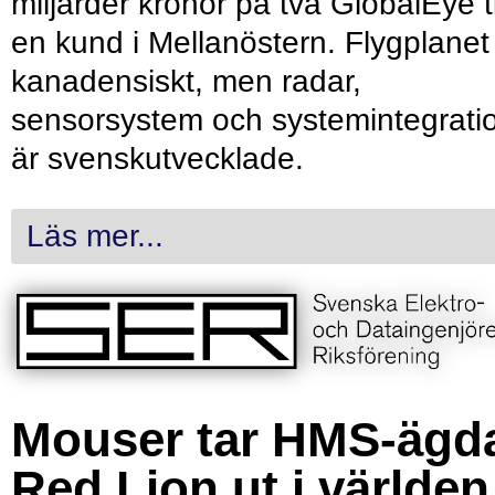
miljarder kronor på två GlobalEye ti
en kund i Mellanöstern. Flygplanet
kanadensiskt, men radar,
sensorsystem och systemintegrati
är svenskutvecklade.
Läs mer...
Mouser tar HMS-ägd
Red Lion ut i världen