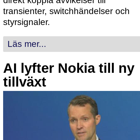
direkt koppla avvikelser till
transienter, switchhändelser och
styrsignaler.
Läs mer...
AI lyfter Nokia till ny
tillväxt