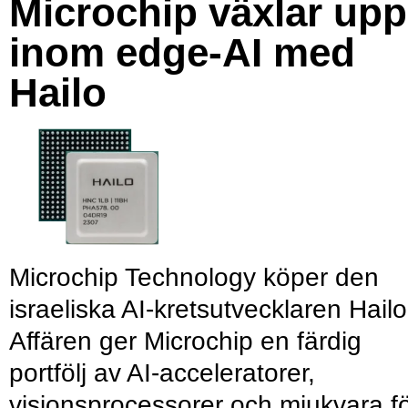
Microchip växlar upp
inom edge-AI med
Hailo
Microchip Technology köper den
israeliska AI-kretsutvecklaren Hailo
Affären ger Microchip en färdig
portfölj av AI-acceleratorer,
visionsprocessorer och mjukvara f