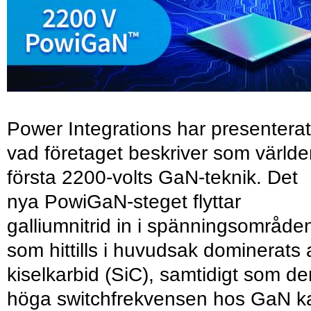
Power Integrations har presenterat
vad företaget beskriver som värld
första 2200-volts GaN-teknik. Det
nya PowiGaN-steget flyttar
galliumnitrid in i spänningsområde
som hittills i huvudsak dominerats 
kiselkarbid (SiC), samtidigt som de
höga switchfrekvensen hos GaN k