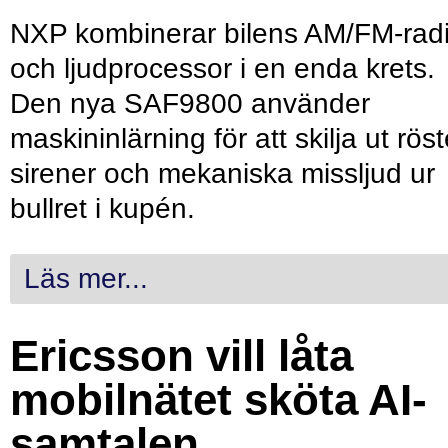
NXP kombinerar bilens AM/FM-rad
och ljudprocessor i en enda krets.
Den nya SAF9800 använder
maskininlärning för att skilja ut röst
sirener och mekaniska missljud ur
bullret i kupén.
Läs mer...
Ericsson vill låta
mobilnätet sköta AI-
samtalen