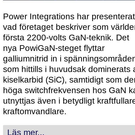
Power Integrations har presenterat
vad företaget beskriver som värld
första 2200-volts GaN-teknik. Det
nya PowiGaN-steget flyttar
galliumnitrid in i spänningsområde
som hittills i huvudsak dominerats 
kiselkarbid (SiC), samtidigt som de
höga switchfrekvensen hos GaN k
utnyttjas även i betydligt kraftfullar
kraftomvandlare.
Läs mer...