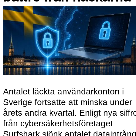
Antalet läckta användarkonton i
Sverige fortsatte att minska under
årets andra kvartal. Enligt nya siffr
från cybersäkerhetsföretaget
Surfshark sjönk antalet dataintrån