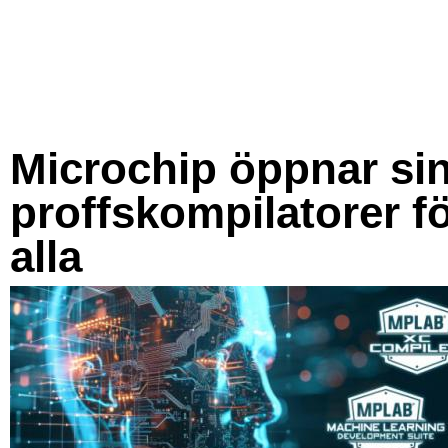
Microchip öppnar si
proffskompilatorer f
alla