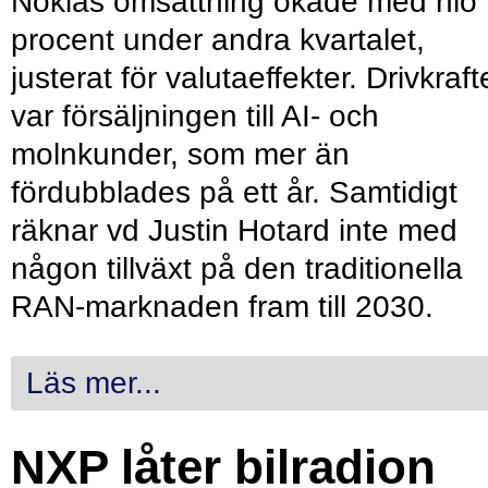
Nokias omsättning ökade med nio
procent under andra kvartalet,
justerat för valutaeffekter. Drivkraf
var försäljningen till AI- och
molnkunder, som mer än
fördubblades på ett år. Samtidigt
räknar vd Justin Hotard inte med
någon tillväxt på den traditionella
RAN-marknaden fram till 2030.
Läs mer...
NXP låter bilradion