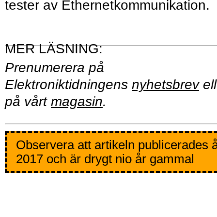
tester av Ethernetkommunikation.
Prenumerera på
Elektroniktidningens
nyhetsbrev
ell
på vårt
magasin
.
Observera att artikeln publicerades 
2017 och är drygt nio år gammal