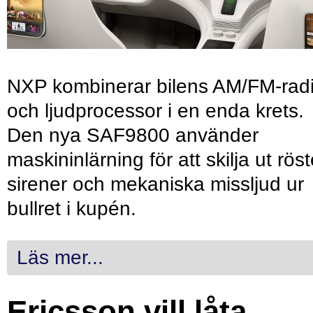
NXP kombinerar bilens AM/FM-rad
och ljudprocessor i en enda krets.
Den nya SAF9800 använder
maskininlärning för att skilja ut röst
sirener och mekaniska missljud ur
bullret i kupén.
Läs mer...
Ericsson vill låta