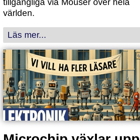
tillgängliga via Mouser över hela
världen.
Läs mer...
Microchip växlar upp