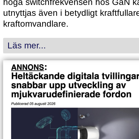
höga switchfrekvensen hos GaN k
utnyttjas även i betydligt kraftfullar
kraftomvandlare.
Läs mer...