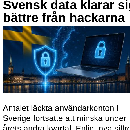
Svensk data klarar s
bättre från hackarna
Antalet läckta användarkonton i
Sverige fortsatte att minska under
årets andra kvartal. Enligt nya siffr