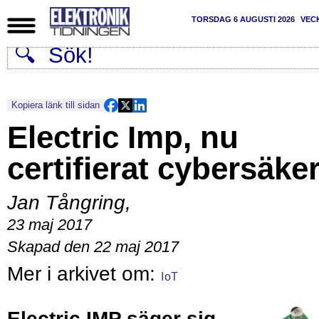
TORSDAG 6 AUGUSTI 2026
VEC
Kopiera länk till sidan
Electric Imp, nu
certifierat cybersäke
Jan Tångring
,
23 maj 2017
Skapad den 22 maj 2017
IoT
Electric IMP säger sig