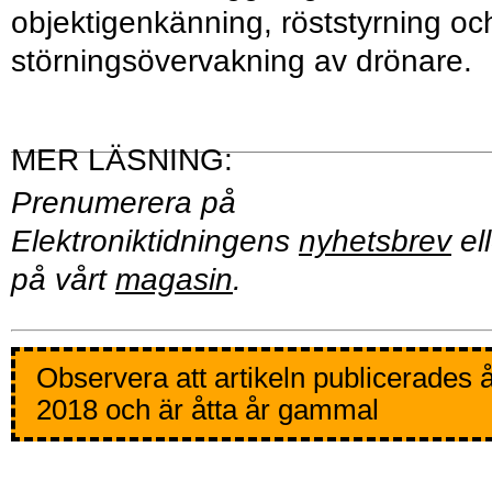
objektigenkänning, röststyrning oc
störningsövervakning av drönare.
Prenumerera på
Elektroniktidningens
nyhetsbrev
ell
på vårt
magasin
.
Observera att artikeln publicerades 
2018 och är åtta år gammal