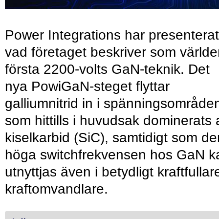
Power Integrations har presenterat
vad företaget beskriver som värld
första 2200-volts GaN-teknik. Det
nya PowiGaN-steget flyttar
galliumnitrid in i spänningsområde
som hittills i huvudsak dominerats 
kiselkarbid (SiC), samtidigt som de
höga switchfrekvensen hos GaN k
utnyttjas även i betydligt kraftfullar
kraftomvandlare.