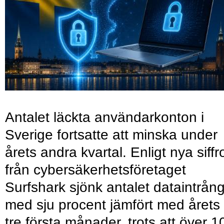
Antalet läckta användarkonton i
Sverige fortsatte att minska under
årets andra kvartal. Enligt nya siffr
från cybersäkerhetsföretaget
Surfshark sjönk antalet dataintrån
med sju procent jämfört med årets
tre första månader, trots att över 1