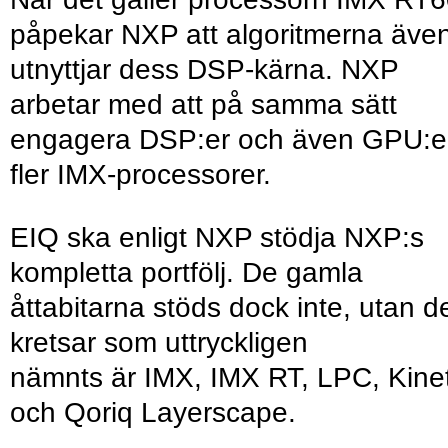
påpekar NXP att algoritmerna äve
utnyttjar dess DSP-kärna. NXP
arbetar med att på samma sätt
engagera DSP:er och även GPU:er
fler IMX-processorer.
EIQ ska enligt NXP stödja NXP:s
kompletta portfölj. De gamla
åttabitarna stöds dock inte, utan d
kretsar som uttryckligen
nämnts är IMX, IMX RT, LPC, Kinet
och Qoriq Layerscape.