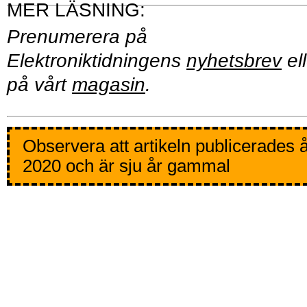
Prenumerera på
Elektroniktidningens
nyhetsbrev
ell
på vårt
magasin
.
Observera att artikeln publicerades 
2020 och är sju år gammal