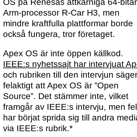
OS på Renesas åttkärniga 64-bita
Arm-processor R-Car H3, men
mindre kraftfulla plattformar borde
också fungera, tror företaget.
Apex OS är inte öppen källkod.
IEEE:s nyhetssajt har intervjuat A
och rubriken till den intervjun säge
felaktigt att Apex OS är ”Open
Source”. Det stämmer inte, vilket
framgår av IEEE:s intervju, men fel
har börjat sprida sig till andra medi
via IEEE:s rubrik.*