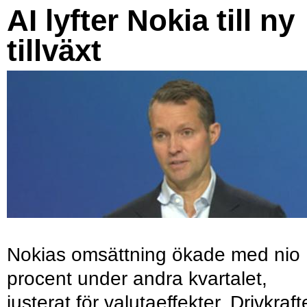
AI lyfter Nokia till ny
tillväxt
Nokias omsättning ökade med nio
procent under andra kvartalet,
justerat för valutaeffekter. Drivkraf