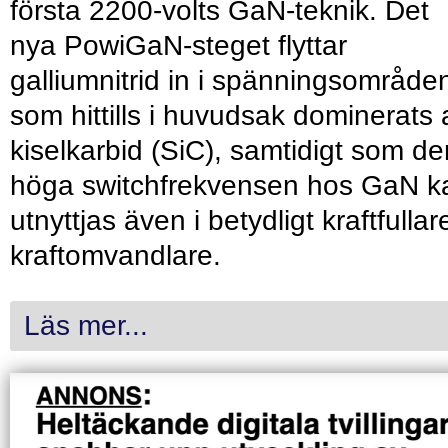
första 2200-volts GaN-teknik. Det
nya PowiGaN-steget flyttar
galliumnitrid in i spänningsområde
som hittills i huvudsak dominerats 
kiselkarbid (SiC), samtidigt som de
höga switchfrekvensen hos GaN k
utnyttjas även i betydligt kraftfullar
kraftomvandlare.
Läs mer...