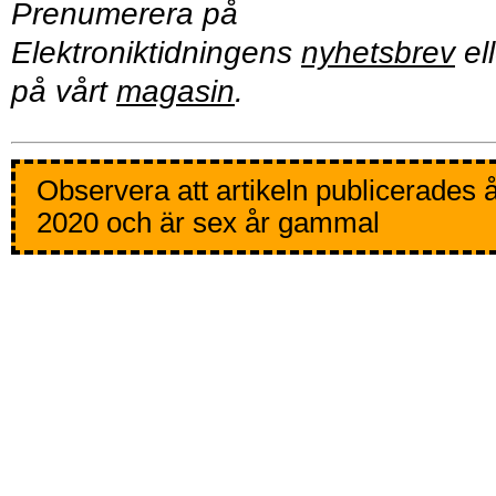
Prenumerera på
Elektroniktidningens
nyhetsbrev
ell
på vårt
magasin
.
Observera att artikeln publicerades 
2020 och är sex år gammal