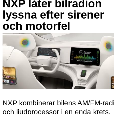
NXP låter bilradion
lyssna efter sirener
och motorfel
NXP kombinerar bilens AM/FM-rad
och ljudprocessor i en enda krets.