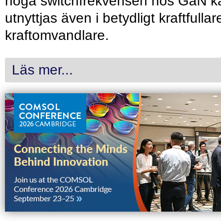
höga switchfrekvensen hos GaN k
utnyttjas även i betydligt kraftfullar
kraftomvandlare.
Läs mer...