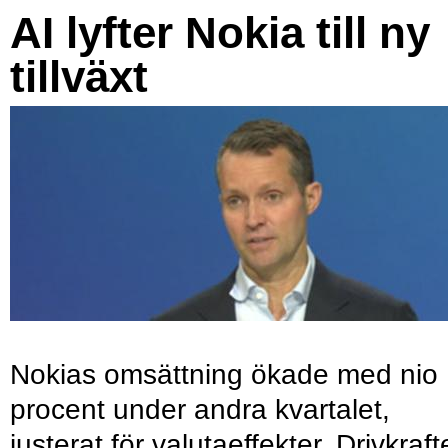
AI lyfter Nokia till ny
tillväxt
Nokias omsättning ökade med nio
procent under andra kvartalet,
justerat för valutaeffekter. Drivkraf