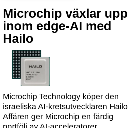
Microchip växlar upp
inom edge-AI med
Hailo
Microchip Technology köper den
israeliska AI-kretsutvecklaren Hailo
Affären ger Microchip en färdig
portfölj av AI-acceleratorer,