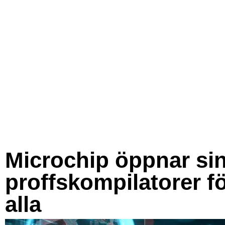
Microchip öppnar si
proffskompilatorer f
alla