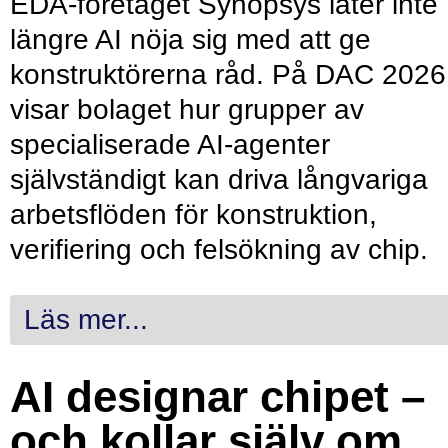
EDA-företaget Synopsys låter inte
längre AI nöja sig med att ge
konstruktörerna råd. På DAC 2026
visar bolaget hur grupper av
specialiserade AI-agenter
självständigt kan driva långvariga
arbetsflöden för konstruktion,
verifiering och felsökning av chip.
Läs mer...
AI designar chipet –
och kollar själv om