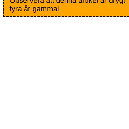
Observera att denna artikel är drygt
fyra år gammal