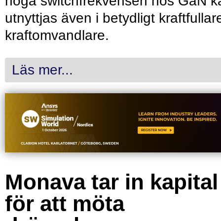
höga switchfrekvensen hos GaN k
utnyttjas även i betydligt kraftfullar
kraftomvandlare.
Läs mer...
Monava tar in kapital
för att möta