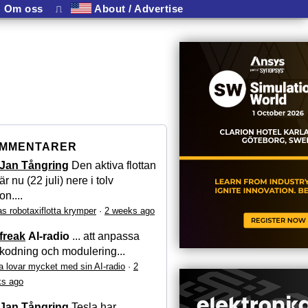
Om oss
⎍
About / Advertise
MMENTARER
Jan Tångring
Den aktiva flottan
är nu (22 juli) nere i tolv
on....
as robotaxiflotta krymper
·
2 weeks ago
freak
AI-radio
... att anpassa
kodning och modulering...
a lovar mycket med sin AI-radio
·
2
s ago
Jan Tångring
Tesla har