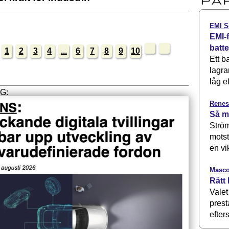
EMI S
EMI-f
batt
1
2
3
4
...
6
7
8
9
10
Ett b
lagra
låg ef
Renes
Så m
Ström
motst
en vi
Masco
Rätt 
Valet
prest
efters