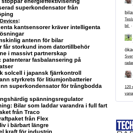
stoppar energieffektivisering
serad superkondensator från
bila
öping
Tesl
:
 Devices
bil
igenta kantsensorer kräver intelligenta
lösningar
kinlig antenn för bilar
 får storkund inom datortillbehör
ökad
ne i massivt partnerskap
Sven
 patenterar fasbalansering på
rada
atser
 solcell i japansk fjärrkontroll
nn styrkrets för litiumjonbatterier
unn superkondensator för trångbodda
120 m
vana
ingshärdig spänningsregulator
ing: Bilar som laddar varandra i full fart
aket från Traco
kraftpaket från Flex
liv i bärbart längre
l kraft för industrin