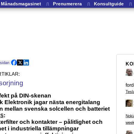
Månadsmagasinet
⎍
Prenumerera
⎍
Konsultguide
⎍
 sidan
KO
sorjning
ford
Tesl
fekt på DIN-skenan
 Elektronik jagar nästa energitalang
 mellan svenska solcellen och batteriet
:
NS
Noki
erfilter och kontakter – pålitlighet och
week
et i industriella tillämpningar