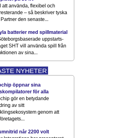
 att använda, flexibel och
esterande – så beskriver tyska
artner den senaste...
kyla batterier med spillmaterial
öteborgsbaserade upp­starts­
aget SHT vill använda spill från
ktionen av sina...
ASTE NYHETER
ochip öppnar sina
skompilatorer för alla
chip gör en betydande
dring av sitt
cklingsekosystem genom att
företagets...
umnitrid når 2200 volt