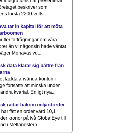
 Integrations har presenterat
öretaget beskriver som
ens första 2200-volts...
a tar in kapital för att möta
arboomen
får fler förfrågningar om våra
rer än vi någonsin hade väntat
säger Monavas vd...
k data klarar sig bättre från
arna
et läckta användarkonton i
ge fortsatte att minska under
 andra kvartal. Enligt nya...
sk radar bakom miljardorder
har fått en order värd 10,1
rder kronor på två GlobalEye till
nd i Mellanöstern....