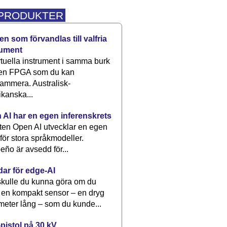
 PRODUKTER
n som förvandlas till valfria
rument
rtuella instrument i samma burk
 en FPGA som du kan
ammera. Australisk-
kanska...
 AI har en egen inferenskrets
tten Open AI utvecklar en egen
 för stora språkmodeller.
eño är avsedd för...
dar för edge-AI
kulle du kunna göra om du
 en kompakt sensor – en dryg
meter lång – som du kunde...
pistol på 30 kV