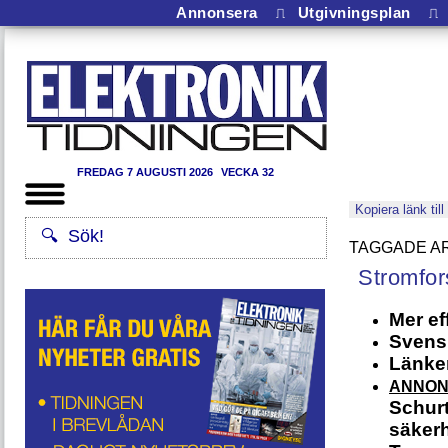
Annonsera
⎍
Utgivningsplan
⎍
FREDAG 7 AUGUSTI 2026
VECKA 32
Kopiera länk till
Stromfor
Mer ef
Svensk
Länken
ANNO
Schurt
säkerh