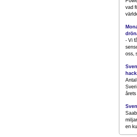
Power
vad f
värld
Monav
drön
- Vi 
senso
oss, 
Svens
hack
Antal
Sveri
årets
Sven
Saab 
milja
en ku