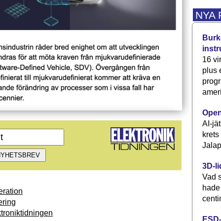
NYA
Burke
inst
16 vi
plus
progr
ameri
Open
AI-jä
krets
Jalap
3D-li
Vad s
hade
ration
centi
ring
troniktidningen
ESD-