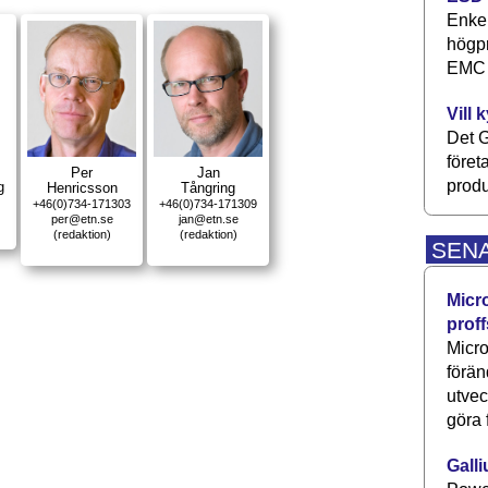
Enkel
högpr
EMC P
Vill 
Det G
föret
Per
Jan
produ
g
Henricsson
Tångring
+46(0)734-171303
+46(0)734-171309
per@etn.se
jan@etn.se
(redaktion)
(redaktion)
SEN
Micr
proff
Micro
förän
utve
göra 
Galli