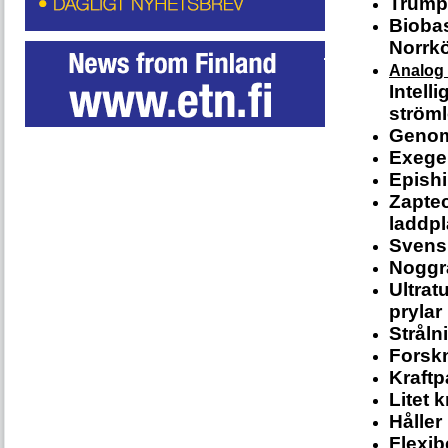
Trump 
Bioba
Norrk
Analog
Intell
ström
Genoms
Exeger
Epishi
Zaptec
laddpl
Svensk
Noggra
Ultrat
prylar
Stråln
Forskn
Kraftp
Litet 
Håller 
Flexibe