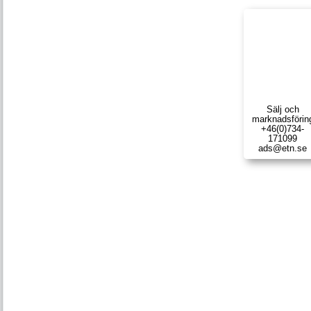
Sälj och
marknads­förin
+46(0)734-
171099
ads@etn.se