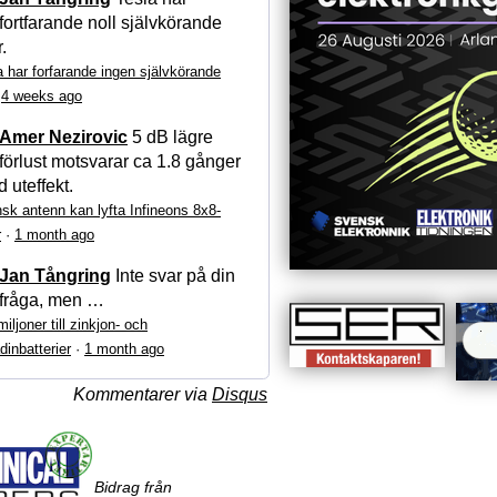
fortfarande noll självkörande
r.
a har forfarande ingen självkörande
·
4 weeks ago
Amer Nezirovic
5 dB lägre
förlust motsvarar ca 1.8 gånger
 uteffekt.
sk antenn kan lyfta Infineons 8x8-
r
·
1 month ago
Jan Tångring
Inte svar på din
fråga, men …
iljoner till zinkjon- och
dinbatterier
·
1 month ago
Kommentarer via
Disqus
Bidrag från