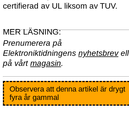
certifierad av UL liksom av TUV.
Prenumerera på
Elektroniktidningens
nyhetsbrev
ell
på vårt
magasin
.
Observera att denna artikel är drygt
fyra år gammal