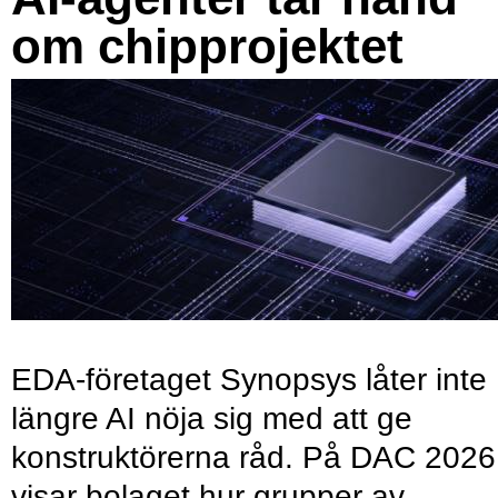
om chipprojektet
EDA-företaget Synopsys låter inte
längre AI nöja sig med att ge
konstruktörerna råd. På DAC 2026
visar bolaget hur grupper av