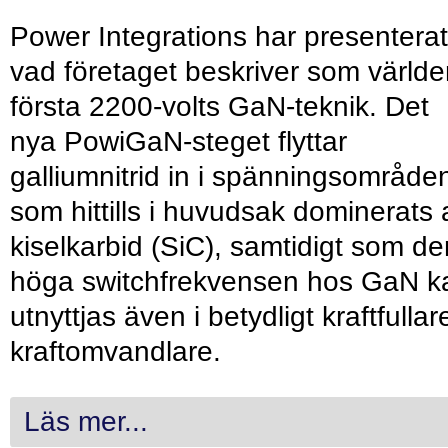
Power Integrations har presenterat
vad företaget beskriver som värld
första 2200-volts GaN-teknik. Det
nya PowiGaN-steget flyttar
galliumnitrid in i spänningsområde
som hittills i huvudsak dominerats 
kiselkarbid (SiC), samtidigt som de
höga switchfrekvensen hos GaN k
utnyttjas även i betydligt kraftfullar
kraftomvandlare.
Läs mer...