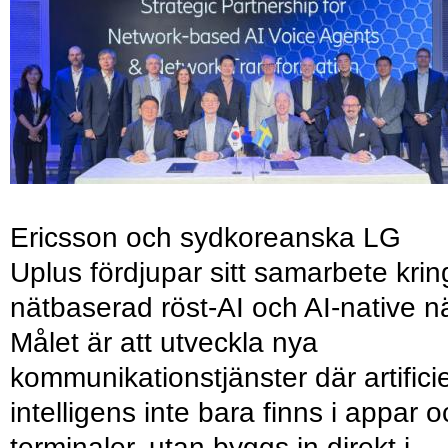
Ericsson och sydkoreanska LG
Uplus fördjupar sitt samarbete krin
nätbaserad röst-AI och AI-native nä
Målet är att utveckla nya
kommunikationstjänster där artificie
intelligens inte bara finns i appar 
terminaler, utan byggs in direkt i