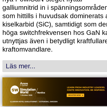
galliumnitrid in i spänningsområde
som hittills i huvudsak dominerats 
kiselkarbid (SiC), samtidigt som de
höga switchfrekvensen hos GaN k
utnyttjas även i betydligt kraftfullar
kraftomvandlare.
Läs mer...