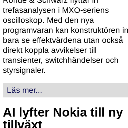
Rohde & Schwarz flyttar in
trefasanalysen i MXO-seriens
oscilloskop. Med den nya
programvaran kan konstruktören in
bara se effektvärdena utan också
direkt koppla avvikelser till
transienter, switchhändelser och
styrsignaler.
Läs mer...
AI lyfter Nokia till ny
tillväxt