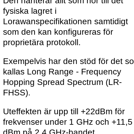
Den hanterar allt som hör till det
fysiska lagret i
Lorawanspecifikationen samtidigt
som den kan konfigureras för
proprietära protokoll.
Exempelvis har den stöd för det s
kallas Long Range - Frequency
Hopping Spread Spectrum (LR-
FHSS).
Uteffekten är upp till +22dBm för
frekvenser under 1 GHz och +11,5
dBm på 2,4 GHz-bandet.