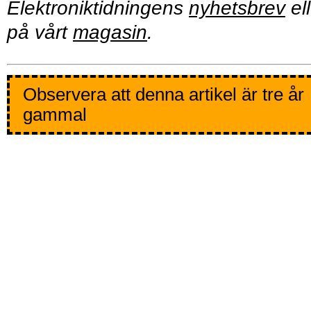
Elektroniktidningens
nyhetsbrev
ell
på vårt
magasin
.
Observera att denna artikel är tre år
gammal