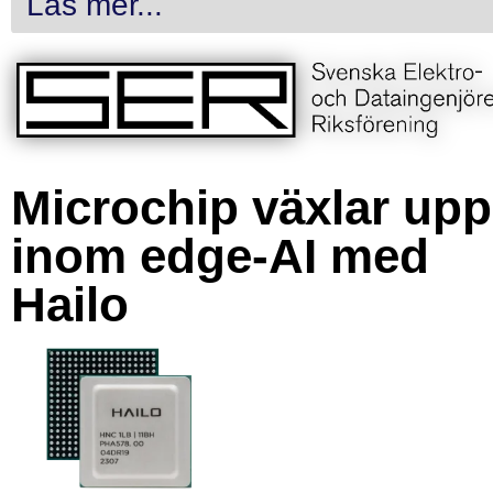
Läs mer...
Microchip växlar upp
inom edge-AI med
Hailo