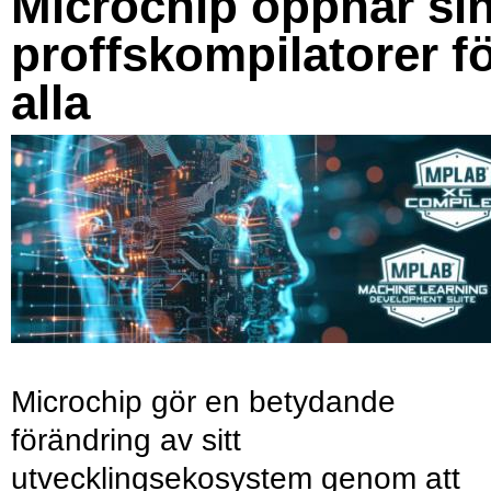
Microchip öppnar si
proffskompilatorer f
alla
Microchip gör en betydande
förändring av sitt
utvecklingsekosystem genom att