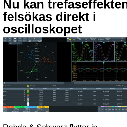
Nu kan trefaseffekte
felsökas direkt i
oscilloskopet