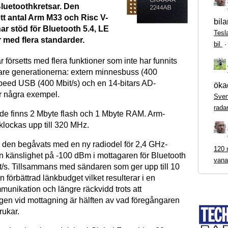
luetoothkretsar. Den
tt antal Arm M33 och Risc V-
bila
ar stöd för Bluetooth 5.4, LE
Tesl
 med flera standarder.
bil
försetts med flera funktioner som inte har funnits
gare generationerna: extern minnesbuss (400
peed USB (400 Mbit/s) och en 14-bitars AD-
ökad
r några exempel.
Sven
rada
nde finns 2 Mbyte flash och 1 Mbyte RAM. Arm-
klockas upp till 320 MHz.
den begåvats med en ny radiodel för 2,4 GHz-
120 m
 känslighet på -100 dBm i mottagaren för Bluetooth
vana
/s. Tillsammans med sändaren som ger upp till 10
 förbättrad länkbudget vilket resulterar i en
munikation och längre räckvidd trots att
ngen vid mottagning är hälften av vad föregångaren
ukar.