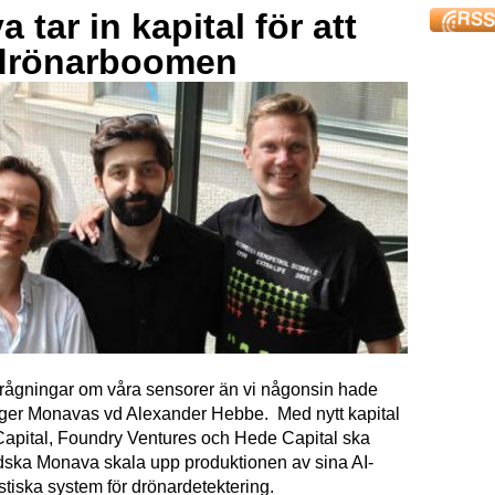
 tar in kapital för att
drönarboomen
förfrågningar om våra sensorer än vi någonsin hade
äger Monavas vd Alexander Hebbe. Med nytt kapital
Capital, Foundry Ventures och Hede Capital ska
dska Monava skala upp produktionen av sina AI-
tiska system för drönardetektering.