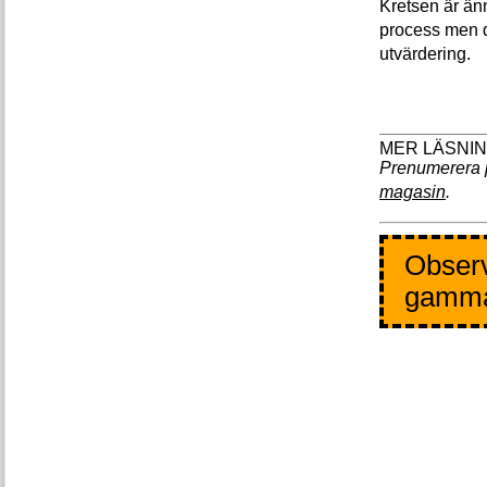
Kretsen är än
process men d
utvärdering.
Prenumerera 
magasin
.
Observ
gamm