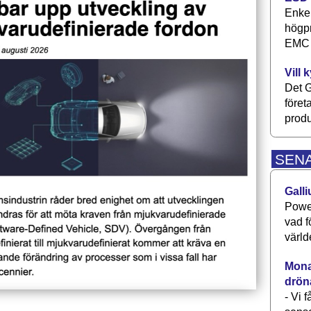
Enkel
högpr
EMC P
Vill 
Det G
föret
produ
SEN
Galli
Power
vad f
värld
Monav
drön
- Vi 