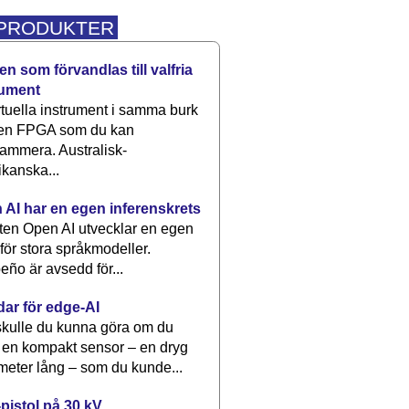
 PRODUKTER
n som förvandlas till valfria
rument
rtuella instrument i samma burk
 en FPGA som du kan
ammera. Australisk-
kanska...
 AI har en egen inferenskrets
tten Open AI utvecklar en egen
 för stora språkmodeller.
eño är avsedd för...
dar för edge-AI
kulle du kunna göra om du
 en kompakt sensor – en dryg
meter lång – som du kunde...
pistol på 30 kV