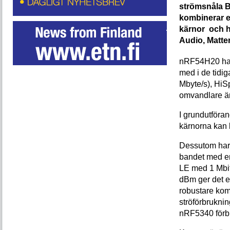
strömsnåla B
kombinerar e
kärnor och h
Audio, Matter
nRF54H20 har 
med i de tidi
Mbyte/s), HiS
omvandlare ä
I grundutföra
kärnorna kan 
Dessutom har 
bandet med en
LE med 1 Mbit
dBm ger det en
robustare kom
ströförbrukni
nRF5340 förbr