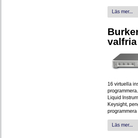
Läs mer...
Burken
valfri
16 virtuella 
programmera. 
Liquid Instrum
Keysight, peng
programmera 
Läs mer...