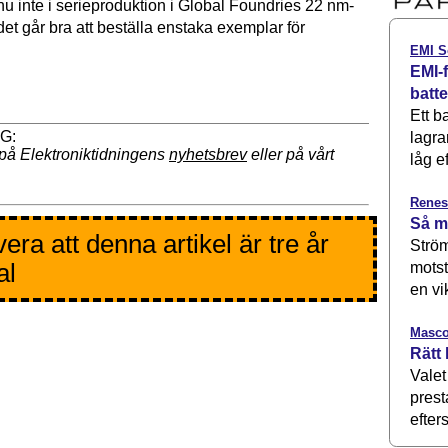
nu inte i serieproduktion i Global Foundries 22 nm-
et går bra att beställa enstaka exemplar för
EMI S
EMI-f
batt
Ett b
lagra
på Elektroniktidningens
nyhetsbrev
eller på vårt
låg ef
Renes
Så m
era att denna artikel är tre år
Ström
al
motst
en vi
Masco
Rätt 
Valet
prest
efters