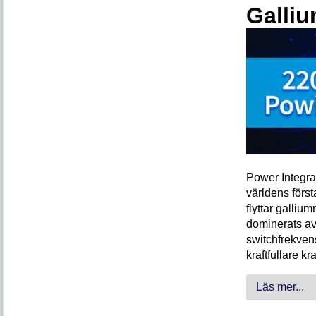
Galliu
Power Integra
världens förs
flyttar galliu
dominerats av
switchfrekven
kraftfullare k
Läs mer...