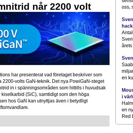
senso
mnitrid når 2200 volt
oss, 
Svens
hack
Antal
Sveri
årets
Sven
Saab 
milja
tions har presenterat vad företaget beskriver som
en ku
ta 2200-volts GaN-teknik. Det nya PowiGaN-steget
mnitrid in i spänningsområden som hittills i huvudsak
Mous
 kiselkarbid (SiC), samtidigt som den höga
i vär
sen hos GaN kan utnyttjas även i betydligt
Halm
raftomvandlare.
en ny
Red L