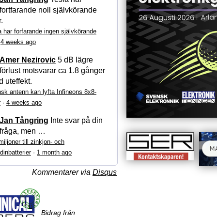
fortfarande noll självkörande
r.
a har forfarande ingen självkörande
·
4 weeks ago
Amer Nezirovic
5 dB lägre
förlust motsvarar ca 1.8 gånger
 uteffekt.
sk antenn kan lyfta Infineons 8x8-
r
·
4 weeks ago
Jan Tångring
Inte svar på din
fråga, men …
iljoner till zinkjon- och
dinbatterier
·
1 month ago
Kommentarer via
Disqus
Bidrag från