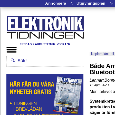
Annonsera
∿
Utgivningsplan
∿
FREDAG 7 AUGUSTI 2026
VECKA 32
Kopiera länk till
Både Arm
Bluetoot
Lennart Bonn
13 april 2023
Systemkrets
produkten i 
säger är före