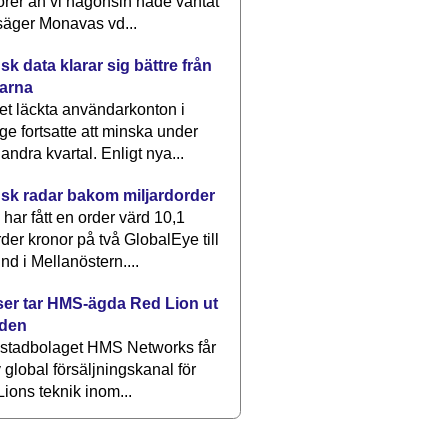
rer än vi någonsin hade väntat
säger Monavas vd...
k data klarar sig bättre från
arna
et läckta användarkonton i
ge fortsatte att minska under
 andra kvartal. Enligt nya...
sk radar bakom miljardorder
har fått en order värd 10,1
rder kronor på två GlobalEye till
nd i Mellanöstern....
er tar HMS-ägda Red Lion ut
lden
stadbolaget HMS Networks får
 global försäljningskanal för
ions teknik inom...