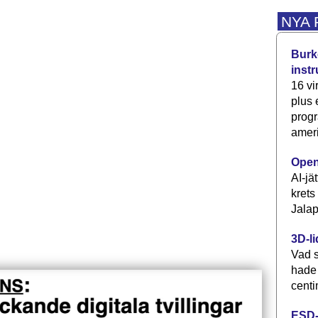
NYA
Burke
inst
16 vi
plus
progr
ameri
Open
AI-jä
krets
Jalap
3D-li
Vad s
hade
centi
ESD-