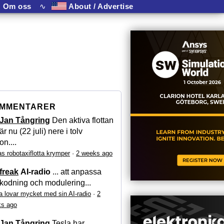
Om oss
∿
About / Advertise
MMENTARER
Jan Tångring
Den aktiva flottan
är nu (22 juli) nere i tolv
on....
as robotaxiflotta krymper
·
2 weeks ago
freak
AI-radio
... att anpassa
kodning och modulering...
a lovar mycket med sin AI-radio
·
2
s ago
Jan Tångring
Tesla har