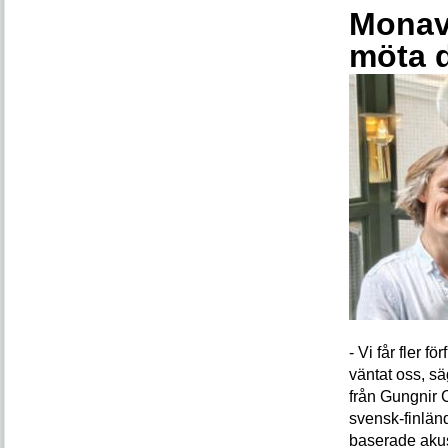
Monava
möta 
- Vi får fler 
väntat oss, s
från Gungnir 
svensk-finlän
baserade akus