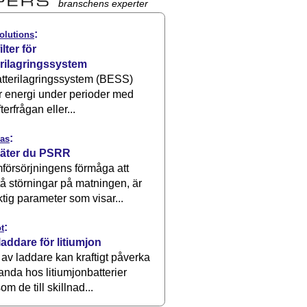
branschens experter
:
olutions
ilter för
erilagringssystem
atterilagringssystem (BESS)
r energi under perioder med
terfrågan eller...
:
as
äter du PSRR
försörjningens förmåga att
å störningar på matningen, är
ktig parameter som visar...
:
t
laddare för litiumjon
 av laddare kan kraftigt påverka
anda hos litiumjonbatterier
om de till skillnad...