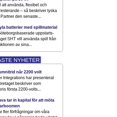
 att använda, flexibel och
esterande – så beskriver tyska
artner den senaste...
kyla batterier med spillmaterial
öteborgsbaserade upp­starts­
aget SHT vill använda spill från
ktionen av sina...
ASTE NYHETER
umnitrid når 2200 volt
 Integrations har presenterat
öretaget beskriver som
ens första 2200-volts...
a tar in kapital för att möta
arboomen
får fler förfrågningar om våra