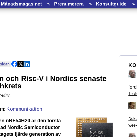
Månadsmagasinet
∿
Prenumerera
∿
Konsultguide
∿
 sidan
KO
 och Risc-V i Nordics senaste
hkrets
ford
Tesl
evier
,
Kommunikation
Noki
en nRF54H20 är den första
week
vad Nordic Semiconductor
tagets fjärde generation av