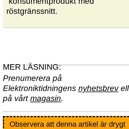
konsumentprodukt med
röstgränssnitt.
Prenumerera på
Elektroniktidningens
nyhetsbrev
ell
på vårt
magasin
.
Observera att denna artikel är drygt