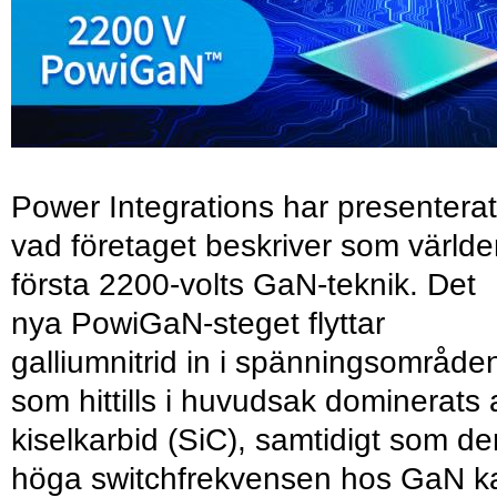
Power Integrations har presenterat
vad företaget beskriver som värld
första 2200-volts GaN-teknik. Det
nya PowiGaN-steget flyttar
galliumnitrid in i spänningsområde
som hittills i huvudsak dominerats 
kiselkarbid (SiC), samtidigt som de
höga switchfrekvensen hos GaN k