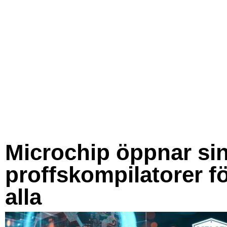
Microchip öppnar si
proffskompilatorer f
alla