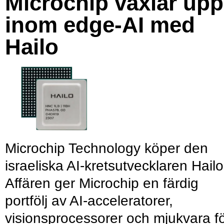
Microchip växlar upp
inom edge-AI med
Hailo
Microchip Technology köper den
israeliska AI-kretsutvecklaren Hailo
Affären ger Microchip en färdig
portfölj av AI-acceleratorer,
visionsprocessorer och mjukvara f