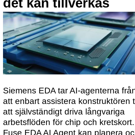
det kan tillverkas
Siemens EDA tar AI-agenterna frå
att enbart assistera konstruktören ti
att självständigt driva långvariga
arbetsflöden för chip och kretskort.
Fuse EDA AI Agent kan planera o