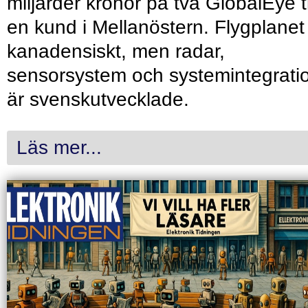
miljarder kronor på två GlobalEye ti
en kund i Mellanöstern. Flygplanet
kanadensiskt, men radar,
sensorsystem och systemintegrati
är svenskutvecklade.
Läs mer...