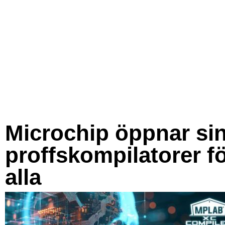
Microchip öppnar si
proffskompilatorer f
alla