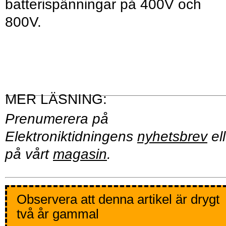
batterispänningar på 400V och
800V.
Prenumerera på
Elektroniktidningens
nyhetsbrev
ell
på vårt
magasin
.
Observera att denna artikel är drygt
två år gammal