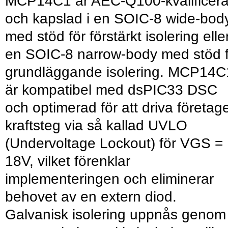
MCP14C1 är AEC-Q100-kvalificera
och kapslad i en SOIC-8 wide-bod
med stöd för förstärkt isolering eller
en SOIC-8 narrow-body med stöd f
grundläggande isolering. MCP14C
är kompatibel med dsPIC33 DSC
och optimerad för att driva företag
kraftsteg via så kallad UVLO
(Undervoltage Lockout) för VGS =
18V, vilket förenklar
implementeringen och eliminerar
behovet av en extern diod.
Galvanisk isolering uppnås genom