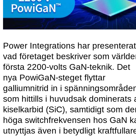
Power Integrations har presenterat
vad företaget beskriver som värld
första 2200-volts GaN-teknik. Det
nya PowiGaN-steget flyttar
galliumnitrid in i spänningsområde
som hittills i huvudsak dominerats 
kiselkarbid (SiC), samtidigt som de
höga switchfrekvensen hos GaN k
utnyttjas även i betydligt kraftfullar