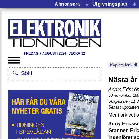
Annonsera
⏚
Utgivningsplan
⏚
FREDAG 7 AUGUSTI 2026
VECKA 32
Kopiera länk till
Nästa år
Adam Edströ
30 november 19
Skapad den 21 
Senast uppdater
Sony Ericsso
Grannen Eric
ingenjörer s