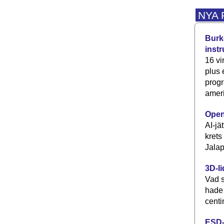
NYA
Burke
inst
16 vi
plus
progr
ameri
Open
AI-jä
krets
Jalap
3D-li
Vad s
hade
centi
ESD-