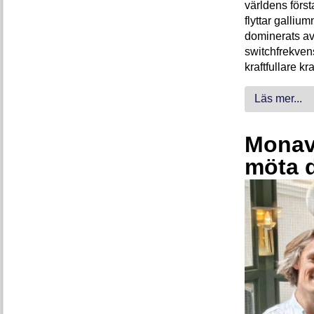
världens förs
flyttar galliu
dominerats av
switchfrekven
kraftfullare k
Läs mer...
Monava
möta 