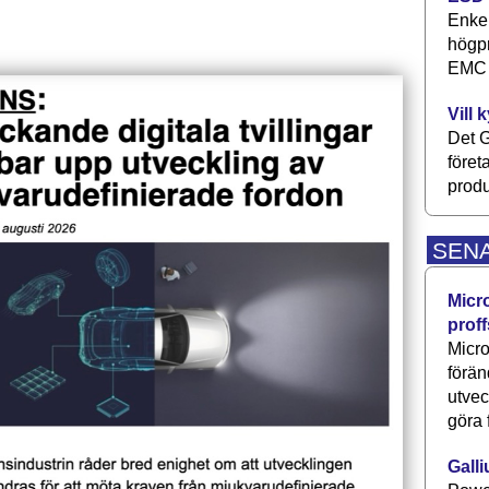
Enkel
högpr
EMC P
Vill 
Det G
föret
produ
SEN
Micr
proff
Micro
förän
utve
göra 
Galli