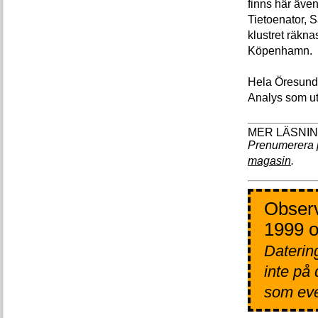
finns här äve
Tietoenator, 
klustret räkna
Köpenhamn.
Hela Öresunds
Analys som u
Prenumerera 
magasin
.
Observ
1999 o
Datering
inte på
som even