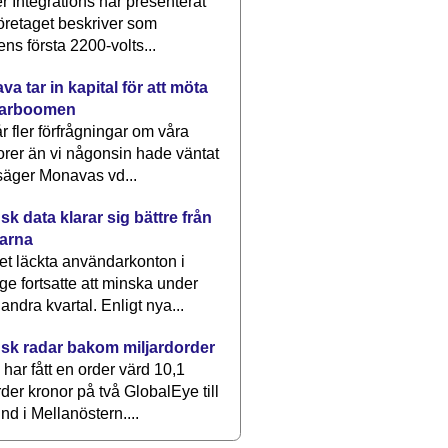
 Integrations har presenterat
öretaget beskriver som
ens första 2200-volts...
a tar in kapital för att möta
arboomen
får fler förfrågningar om våra
rer än vi någonsin hade väntat
säger Monavas vd...
k data klarar sig bättre från
arna
et läckta användarkonton i
ge fortsatte att minska under
 andra kvartal. Enligt nya...
sk radar bakom miljardorder
har fått en order värd 10,1
rder kronor på två GlobalEye till
nd i Mellanöstern....