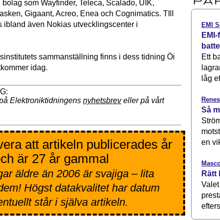
n bolag som Wayfinder, Teleca, Scalado, UIK,
Sasken, Gigaant, Acreo, Enea och Cognimatics. TIll
s ibland även Nokias utvecklingscenter i
EMI S
EMI-f
batt
Ett b
institutets sammanställning finns i dess tidning Öi
lagra
tkommer idag.
låg ef
Renes
på Elektroniktidningens
nyhetsbrev
eller på vårt
Så m
Ström
motst
era att artikeln publicerades år
en vi
ch är 27 år gammal
Masco
ar äldre än 2006 är svajiga – lita
Rätt 
Valet
 dem! Högst datakvalitet har datum
prest
tuellt står i själva artikeln.
efters