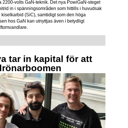
ta 2200-volts GaN-teknik. Det nya PowiGaN-steget
mnitrid in i spänningsområden som hittills i huvudsak
 kiselkarbid (SiC), samtidigt som den höga
sen hos GaN kan utnyttjas även i betydligt
raftomvandlare.
 tar in kapital för att
drönarboomen