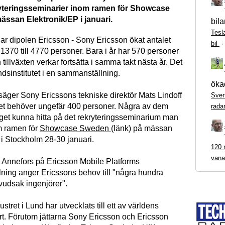
kryteringsseminarier inom ramen för Showcase
ssan Elektronik/EP i januari.
bila
Tesl
r dipolen Ericsson - Sony Ericsson ökat antalet
bil
 1370 till 4770 personer. Bara i år har 570 personer
 tillväxten verkar fortsätta i samma takt nästa år. Det
dsinstitutet i en sammanställning.
ökad
 säger Sony Ericssons tekniske direktör Mats Lindoff
Sven
aget behöver ungefär 400 personer. Några av dem
rada
get kunna hitta på det rekryteringsseminarium man
m ramen för
Showcase Sweden
(länk) på mässan
 i Stockholm 28-30 januari.
120 m
vana
 Annefors på Ericsson Mobile Platforms
ning anger Ericssons behov till "några hundra
vudsak ingenjörer".
stret i Lund har utvecklats till ett av världens
art. Förutom jättarna Sony Ericsson och Ericsson