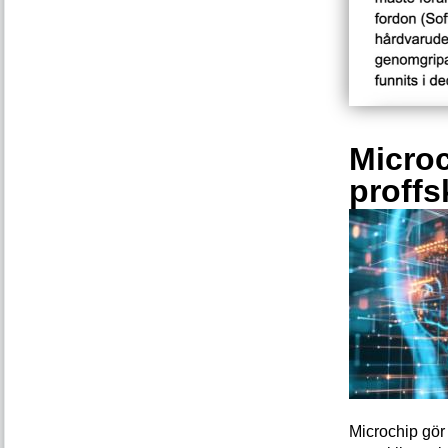
Microc
proffs
Microchip gör 