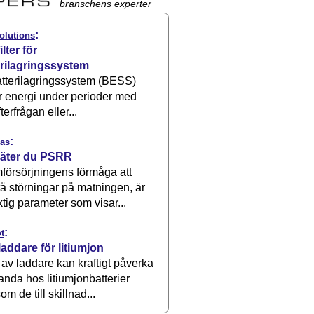
branschens experter
:
olutions
ilter för
erilagringssystem
atterilagringssystem (BESS)
r energi under perioder med
terfrågan eller...
:
as
äter du PSRR
försörjningens förmåga att
å störningar på matningen, är
ktig parameter som visar...
:
t
laddare för litiumjon
 av laddare kan kraftigt påverka
anda hos litiumjonbatterier
om de till skillnad...