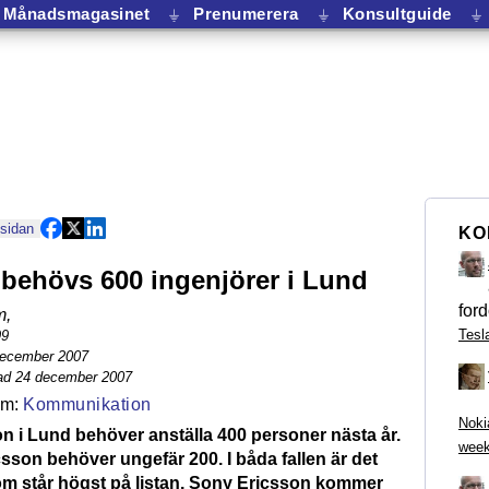
Månadsmagasinet
⏚
Prenumerera
⏚
Konsultguide
⏚
 sidan
KO
 behövs 600 ingenjörer i Lund
ford
m
,
Tesl
99
december 2007
ad 24 december 2007
Kommunikation
Noki
n i Lund behöver anställa 400 personer nästa år.
week
sson behöver ungefär 200. I båda fallen är det
om står högst på listan. Sony Ericsson kommer