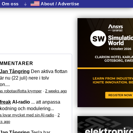
Om oss
⏚
About / Advertise
MMENTARER
Jan Tångring
Den aktiva flottan
är nu (22 juli) nere i tolv
on....
as robotaxiflotta krymper
·
2 weeks ago
freak
AI-radio
... att anpassa
kodning och modulering...
a lovar mycket med sin AI-radio
·
2
s ago
Jan Tångring
Tesla har