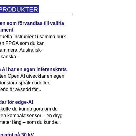
 PRODUKTER
n som förvandlas till valfria
rument
rtuella instrument i samma burk
 en FPGA som du kan
ammera. Australisk-
kanska...
 AI har en egen inferenskrets
tten Open AI utvecklar en egen
 för stora språkmodeller.
eño är avsedd för...
dar för edge-AI
kulle du kunna göra om du
 en kompakt sensor – en dryg
meter lång – som du kunde...
pistol på 30 kV