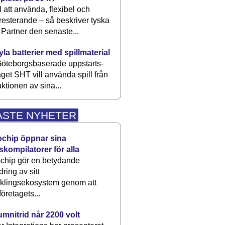
 att använda, flexibel och
esterande – så beskriver tyska
artner den senaste...
kyla batterier med spillmaterial
öteborgsbaserade upp­starts­
aget SHT vill använda spill från
ktionen av sina...
ASTE NYHETER
ochip öppnar sina
skompilatorer för alla
chip gör en betydande
dring av sitt
cklingsekosystem genom att
företagets...
umnitrid når 2200 volt