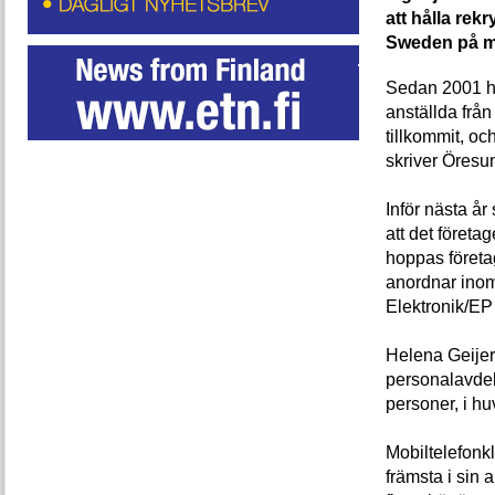
att hålla re
Sweden på mä
Sedan 2001 ha
anställda från
tillkommit, och
skriver Öresun
Inför nästa år
att det föret
hoppas företa
anordnar ino
Elektronik/EP
Helena Geijer
personalavdel
personer, i hu
Mobiltelefonklu
främsta i sin 