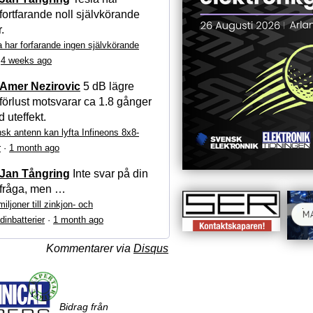
fortfarande noll självkörande
r.
a har forfarande ingen självkörande
·
4 weeks ago
Amer Nezirovic
5 dB lägre
förlust motsvarar ca 1.8 gånger
 uteffekt.
sk antenn kan lyfta Infineons 8x8-
r
·
1 month ago
Jan Tångring
Inte svar på din
fråga, men …
iljoner till zinkjon- och
dinbatterier
·
1 month ago
Kommentarer via
Disqus
Bidrag från