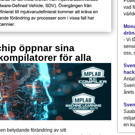
Power
vad f
värld
Monav
drön
- Vi 
hip öppnar sina
senso
oss, 
kompilatorer för alla
Svens
hack
Antal
Sveri
årets
Sven
Saab 
milja
en ku
en betydande förändring av sitt