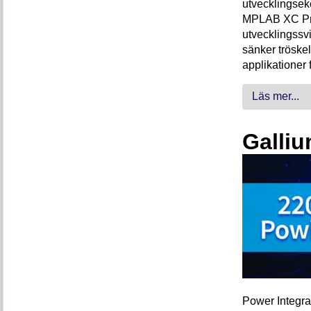
utvecklingsek
MPLAB XC Pro-
utvecklingssvi
sänker tröskel
applikationer 
Läs mer...
Galliu
Power Integra