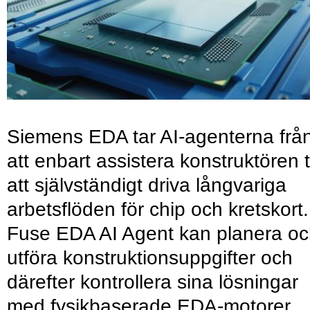
Siemens EDA tar AI-agenterna frå
att enbart assistera konstruktören ti
att självständigt driva långvariga
arbetsflöden för chip och kretskort.
Fuse EDA AI Agent kan planera o
utföra konstruktionsuppgifter och
därefter kontrollera sina lösningar
med fysikbaserade EDA-motorer