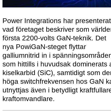
Power Integrations har presenterat
vad företaget beskriver som värld
första 2200-volts GaN-teknik. Det
nya PowiGaN-steget flyttar
galliumnitrid in i spänningsområde
som hittills i huvudsak dominerats 
kiselkarbid (SiC), samtidigt som de
höga switchfrekvensen hos GaN k
utnyttjas även i betydligt kraftfullar
kraftomvandlare.