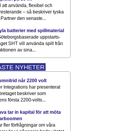
 att använda, flexibel och
esterande – så beskriver tyska
artner den senaste...
kyla batterier med spillmaterial
öteborgsbaserade upp­starts­
aget SHT vill använda spill från
ktionen av sina...
ASTE NYHETER
umnitrid når 2200 volt
 Integrations har presenterat
öretaget beskriver som
ens första 2200-volts...
a tar in kapital för att möta
arboomen
får fler förfrågningar om våra