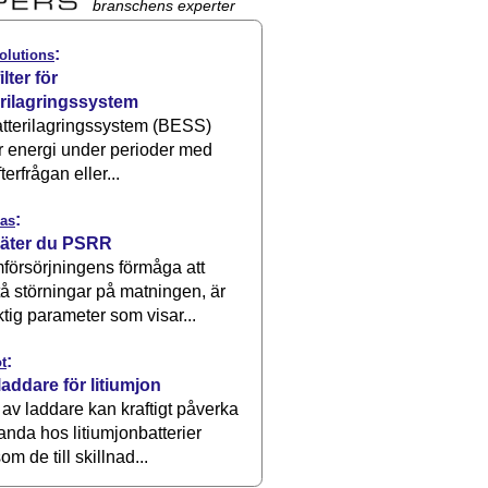
branschens experter
:
olutions
ilter för
erilagringssystem
atterilagringssystem (BESS)
r energi under perioder med
terfrågan eller...
:
as
äter du PSRR
försörjningens förmåga att
å störningar på matningen, är
ktig parameter som visar...
:
t
laddare för litiumjon
 av laddare kan kraftigt påverka
anda hos litiumjonbatterier
om de till skillnad...