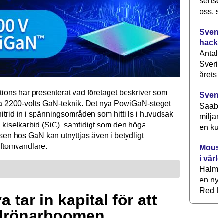
senso
oss, 
Svens
hack
Antal
Sveri
årets
tions har presenterat vad företaget beskriver som
Sven
ta 2200-volts GaN-teknik. Det nya PowiGaN-steget
Saab 
mnitrid in i spänningsområden som hittills i huvudsak
milja
 kiselkarbid (SiC), samtidigt som den höga
en ku
sen hos GaN kan utnyttjas även i betydligt
raftomvandlare.
Mous
i vär
Halm
en ny
Red L
 tar in kapital för att
drönarboomen