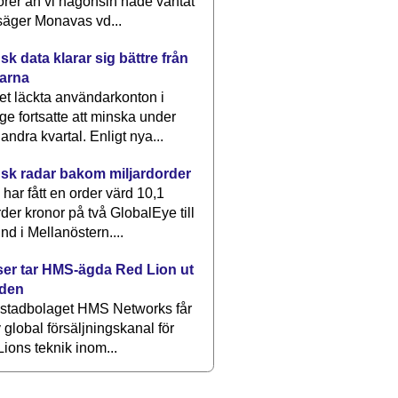
rer än vi någonsin hade väntat
säger Monavas vd...
k data klarar sig bättre från
arna
et läckta användarkonton i
ge fortsatte att minska under
 andra kvartal. Enligt nya...
sk radar bakom miljardorder
har fått en order värd 10,1
rder kronor på två GlobalEye till
nd i Mellanöstern....
er tar HMS-ägda Red Lion ut
lden
stadbolaget HMS Networks får
 global försäljningskanal för
ions teknik inom...