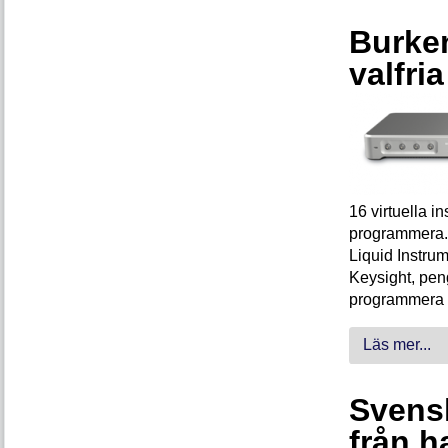
Burken
valfri
16 virtuella 
programmera. 
Liquid Instrum
Keysight, peng
programmera 
Läs mer...
Svensk
från h