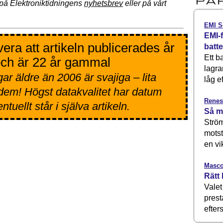
på Elektroniktidningens
nyhetsbrev
eller på vårt
EMI S
EMI-f
era att artikeln publicerades år
batt
Ett b
ch är 22 år gammal
lagra
ar äldre än 2006 är svajiga – lita
låg ef
 dem! Högst datakvalitet har datum
Renes
tuellt står i själva artikeln.
Så m
Ström
motst
en vi
Masco
Rätt 
Valet
prest
efters