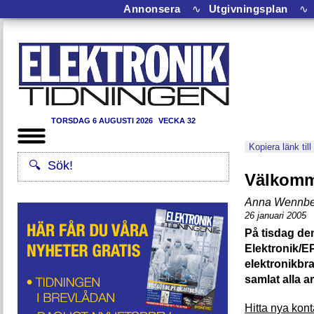
Annonsera
∿
Utgivningsplan
∿
TORSDAG 6 AUGUSTI 2026
VECKA 32
Kopiera länk till
Välkomme
Anna Wennbe
26 januari 2005
På tisdag den
Elektronik/E
elektronikbra
samlat alla a
Hitta nya kont