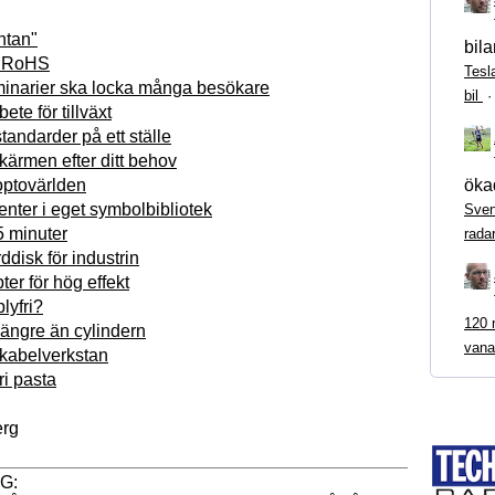
ntan"
bila
r RoHS
Tesl
minarier ska locka många besökare
bil
te för tillväxt
standarder på ett ställe
kärmen efter ditt behov
ökad
 optovärlden
ter i eget symbolbibliotek
Sven
5 minuter
rada
disk för industrin
er för hög effekt
lyfri?
120 m
längre än cylindern
vana
 kabelverkstan
ri pasta
rg