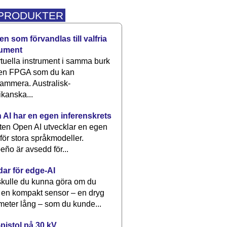
 PRODUKTER
n som förvandlas till valfria
rument
rtuella instrument i samma burk
 en FPGA som du kan
ammera. Australisk-
kanska...
 AI har en egen inferenskrets
tten Open AI utvecklar en egen
 för stora språkmodeller.
eño är avsedd för...
dar för edge-AI
kulle du kunna göra om du
 en kompakt sensor – en dryg
meter lång – som du kunde...
pistol på 30 kV