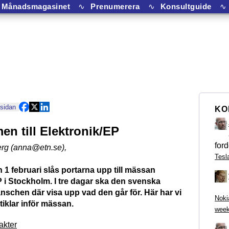
Månadsmagasinet
∿
Prenumerera
∿
Konsultguide
∿
 sidan
KO
n till Elektronik/EP
ford
rg (anna@etn.se)
,
Tesl
 1 februari slås portarna upp till mässan
P i Stockholm. I tre dagar ska den svenska
nschen där visa upp vad den går för. Här har vi
Noki
rtiklar inför mässan.
week
akter