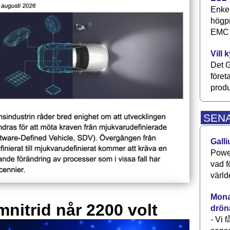
Enkel
högpr
EMC P
Vill 
Det G
föret
produ
SEN
Galli
Power
vad f
värld
Monav
mnitrid når 2200 volt
drön
- Vi 