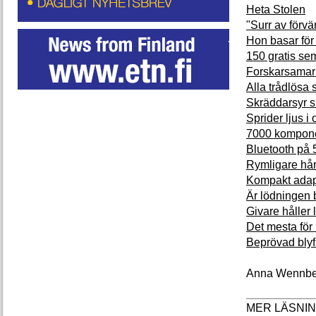
Heta Stolen
"Surr av förvä
Hon basar fö
150 gratis se
Forskarsamarbe
Alla trådlösa 
Skräddarsyr s
Sprider ljus i
7000 komponen
Bluetooth på 
Rymligare hård
Kompakt adapt
Är lödningen b
Givare håller 
Det mesta för
Beprövad blyf
Anna Wennbe