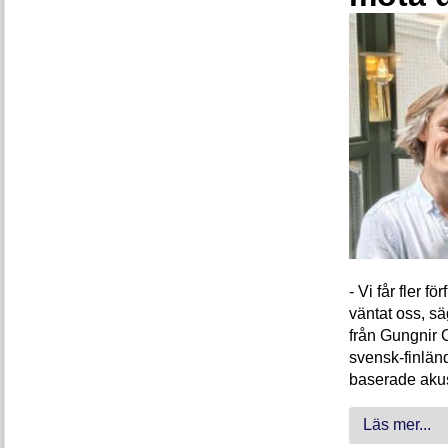
- Vi får fler 
väntat oss, s
från Gungnir 
svensk-finlän
baserade akus
Läs mer...