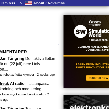
Om oss
∿
About / Advertise
MMENTARER
Jan Tångring
Den aktiva flottan
är nu (22 juli) nere i tolv
on....
as robotaxiflotta krymper
·
2 weeks ago
freak
AI-radio
... att anpassa
kodning och modulering...
a lovar mycket med sin AI-radio
·
2
s ago
Jan Tångring
Tesla har