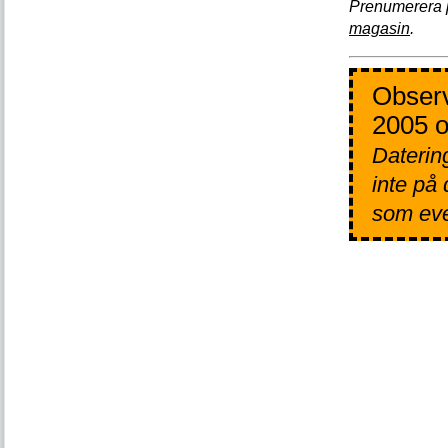
Prenumerera 
magasin
.
Observ
2005 o
Datering
inte på
som even