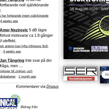
fortfarande noll självkörande
r.
a har forfarande ingen självkörande
·
4 weeks ago
Amer Nezirovic
5 dB lägre
förlust motsvarar ca 1.8 gånger
 uteffekt.
sk antenn kan lyfta Infineons 8x8-
r
·
4 weeks ago
Jan Tångring
Inte svar på din
fråga, men …
iljoner till zinkjon- och
dinbatterier
·
1 month ago
Kommentarer via
Disqus
Bidrag från