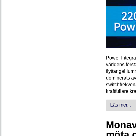
Power Integra
världens förs
flyttar galliu
dominerats av
switchfrekven
kraftfullare k
Läs mer...
Monava
möta 