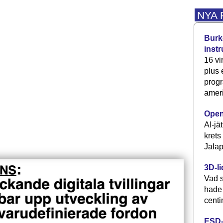
NYA
Burke
inst
16 vi
plus
progr
ameri
Open
AI-jä
krets
Jalap
3D-li
Vad s
hade
centi
ESD-