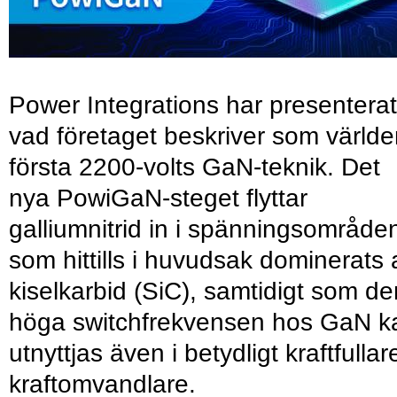
Power Integrations har presenterat
vad företaget beskriver som värld
första 2200-volts GaN-teknik. Det
nya PowiGaN-steget flyttar
galliumnitrid in i spänningsområde
som hittills i huvudsak dominerats 
kiselkarbid (SiC), samtidigt som de
höga switchfrekvensen hos GaN k
utnyttjas även i betydligt kraftfullar
kraftomvandlare.