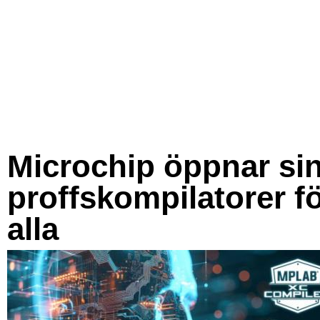
Microchip öppnar si
proffskompilatorer f
alla