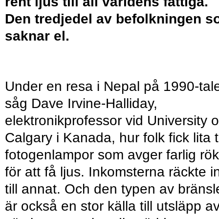
rent ljus till all världens fattiga.
Den tredjedel av befolkningen 
saknar el.
Under en resa i Nepal på 1990-tal
såg Dave Irvine-Halliday,
elektronikprofessor vid University o
Calgary i Kanada, hur folk fick lita ti
fotogenlampor som avger farlig rök
för att få ljus. Inkomsterna räckte i
till annat. Och den typen av bränsl
är också en stor källa till utsläpp a