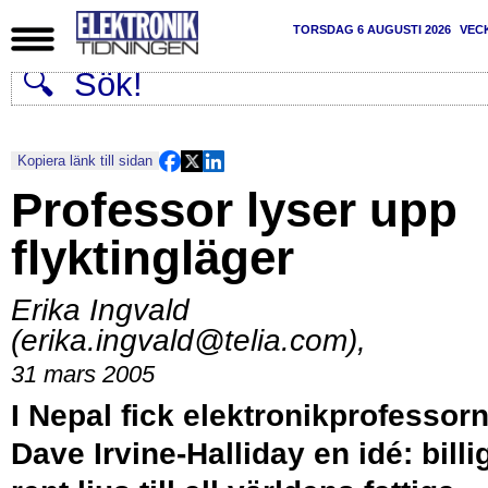
TORSDAG 6 AUGUSTI 2026
VEC
Kopiera länk till sidan
Professor lyser upp
flyktingläger
Erika Ingvald
(erika.ingvald@telia.com)
,
31 mars 2005
I Nepal fick elektronikprofessor
Dave Irvine-Halliday en idé: billig