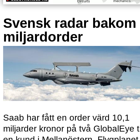
Svensk radar bakom
miljardorder
Saab har fått en order värd 10,1
miljarder kronor på två GlobalEye ti
en kund i Mellanöstern. Flygplanet