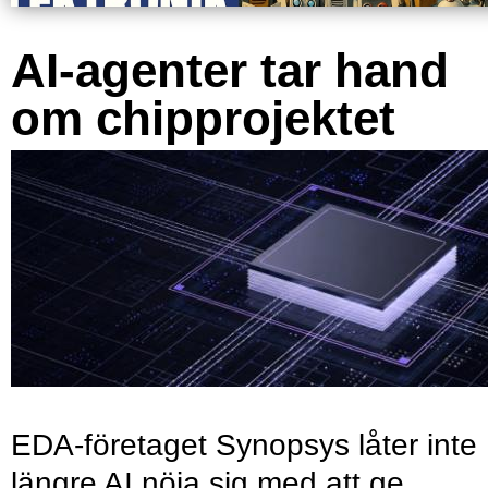
AI-agenter tar hand
om chipprojektet
EDA-företaget Synopsys låter inte
längre AI nöja sig med att ge