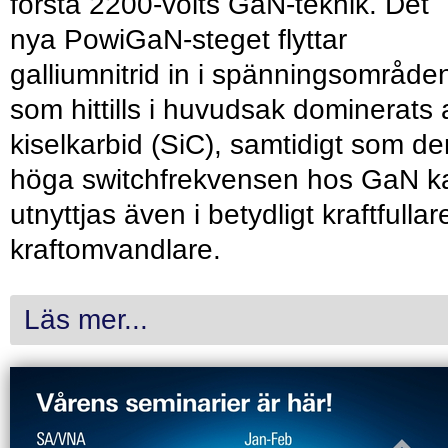
första 2200-volts GaN-teknik. Det
nya PowiGaN-steget flyttar
galliumnitrid in i spänningsområde
som hittills i huvudsak dominerats 
kiselkarbid (SiC), samtidigt som de
höga switchfrekvensen hos GaN k
utnyttjas även i betydligt kraftfullar
kraftomvandlare.
Läs mer...