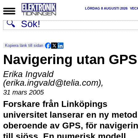
LÖRDAG 8 AUGUSTI 2026
VEC
Kopiera länk till sidan
Navigering utan GPS
Erika Ingvald
(erika.ingvald@telia.com)
,
31 mars 2005
Forskare från Linköpings
universitet lanserar en ny metod
oberoende av GPS, för navigeri
till sjöss. En numerisk modell