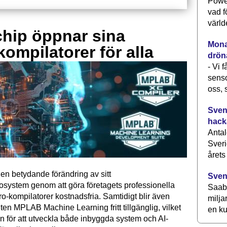
Power
vad f
värld
hip öppnar sina
Monav
kompilatorer för alla
drön
- Vi 
senso
oss, 
Svens
hack
Antal
Sveri
årets
en betydande förändring av sitt
Sven
osystem genom att göra företagets professionella
Saab 
kompilatorer kostnadsfria. Samtidigt blir även
milja
ten MPLAB Machine Learning fritt tillgänglig, vilket
en ku
n för att utveckla både inbyggda system och AI-