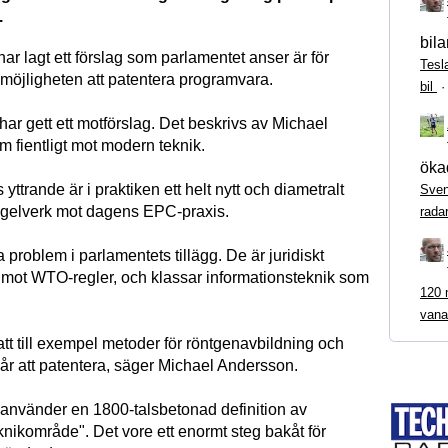
.
bila
har lagt ett förslag som parlamentet anser är för
Tesl
 möjligheten att patentera programvara.
bil
ar gett ett motförslag. Det beskrivs av Michael
 fientligt mot modern teknik.
ökad
 yttrande är i praktiken ett helt nytt och diametralt
Sven
egelverk mot dagens EPC-praxis.
rada
ra problem i parlamentets tillägg. De är juridiskt
er mot WTO-regler, och klassar informationsteknik som
120 m
vana
att till exempel metoder för röntgenavbildning och
går att patentera, säger Michael Andersson.
 använder en 1800-talsbetonad definition av
knikområde". Det vore ett enormt steg bakåt för