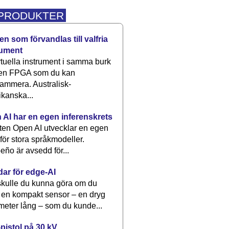
 PRODUKTER
n som förvandlas till valfria
rument
rtuella instrument i samma burk
 en FPGA som du kan
ammera. Australisk-
kanska...
 AI har en egen inferenskrets
tten Open AI utvecklar en egen
 för stora språkmodeller.
eño är avsedd för...
dar för edge-AI
kulle du kunna göra om du
 en kompakt sensor – en dryg
meter lång – som du kunde...
pistol på 30 kV