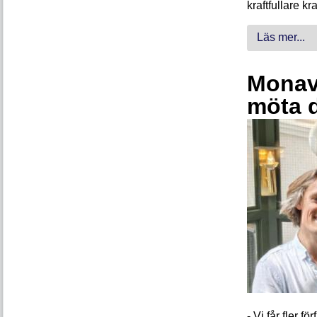
kraftfullare k
Läs mer...
Monava
möta 
- Vi får fler 