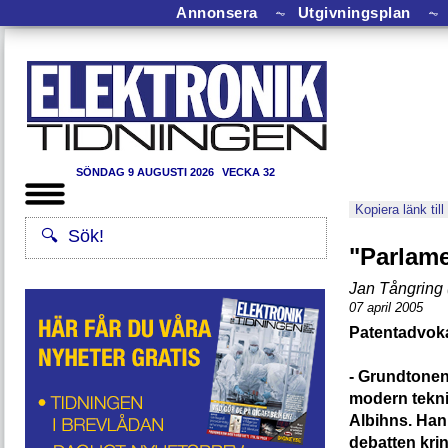
Annonsera
⏦
Utgivningsplan
⏦
SÖNDAG 9 AUGUSTI 2026
VECKA 32
Kopiera länk till
"Parlame
Jan Tångring 
07 april 2005
Patentadvoka
- Grundtonen 
modern tekni
Albihns. Han 
debatten kri