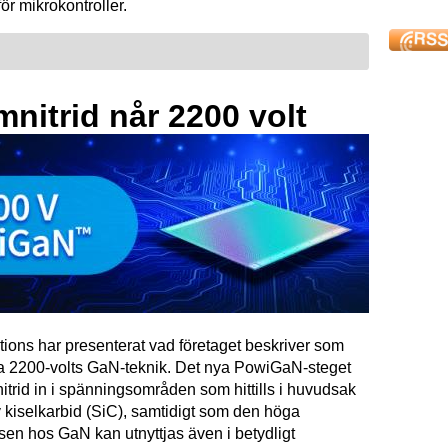
för mikrokontroller.
mnitrid når 2200 volt
tions har presenterat vad företaget beskriver som
ta 2200-volts GaN-teknik. Det nya PowiGaN-steget
mnitrid in i spänningsområden som hittills i huvudsak
 kiselkarbid (SiC), samtidigt som den höga
sen hos GaN kan utnyttjas även i betydligt