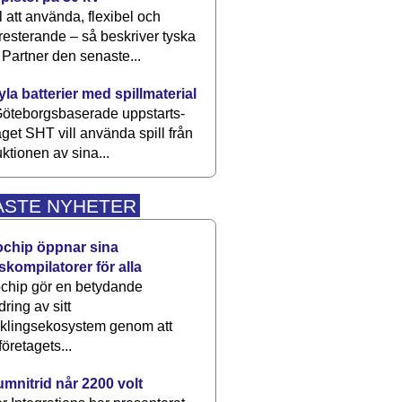
 att använda, flexibel och
esterande – så beskriver tyska
artner den senaste...
kyla batterier med spillmaterial
öteborgsbaserade upp­starts­
aget SHT vill använda spill från
ktionen av sina...
ASTE NYHETER
ochip öppnar sina
skompilatorer för alla
chip gör en betydande
dring av sitt
cklingsekosystem genom att
företagets...
umnitrid når 2200 volt