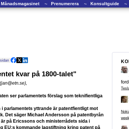
Månadsmagasinet
⏦
Prenumerera
⏦
Konsultguide
⏦
 sidan
KO
ntet kvar på 1800-talet"
ford
(jan@etn.se)
,
Tesl
ten ser parlamentets förslag som teknifientliga
i parlamentets yttrande är patentfientligt mot
Noki
k. Det säger Michael Andersson på patentbyrån
week
är på Ericssons och ministerrådets sida i
ng EU:s kommande lagstiftning kring patent på