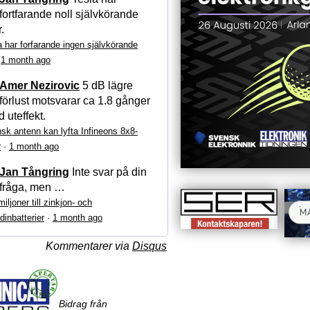
fortfarande noll självkörande
r.
a har forfarande ingen självkörande
·
1 month ago
Amer Nezirovic
5 dB lägre
förlust motsvarar ca 1.8 gånger
 uteffekt.
sk antenn kan lyfta Infineons 8x8-
r
·
1 month ago
Jan Tångring
Inte svar på din
fråga, men …
iljoner till zinkjon- och
dinbatterier
·
1 month ago
Kommentarer via
Disqus
Bidrag från