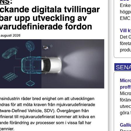
Enkel
högpr
EMC P
Vill 
Det G
föret
produ
SEN
Micr
proff
Micro
förän
utve
göra 
Galli