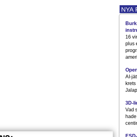
NYA
Burke
inst
16 vi
plus
progr
ameri
Open
AI-jä
krets
Jalap
3D-li
Vad s
hade
centi
ESD-