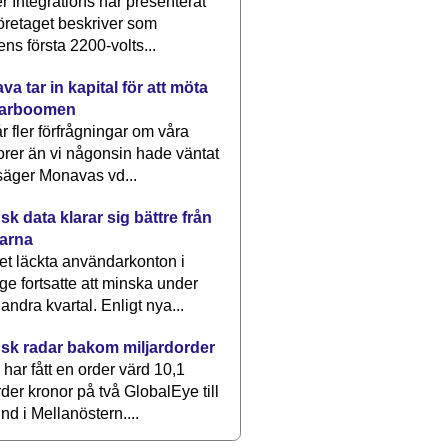
 Integrations har presenterat
öretaget beskriver som
ens första 2200-volts...
a tar in kapital för att möta
arboomen
får fler förfrågningar om våra
rer än vi någonsin hade väntat
säger Monavas vd...
k data klarar sig bättre från
arna
et läckta användarkonton i
ge fortsatte att minska under
 andra kvartal. Enligt nya...
sk radar bakom miljardorder
har fått en order värd 10,1
rder kronor på två GlobalEye till
nd i Mellanöstern....