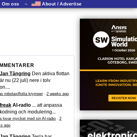
Om oss
⏦
About / Advertise
MMENTARER
Jan Tångring
Den aktiva flottan
är nu (22 juli) nere i tolv
on....
as robotaxiflotta krymper
·
2 weeks ago
freak
AI-radio
... att anpassa
kodning och modulering...
a lovar mycket med sin AI-radio
·
2
s ago
Jan Tångring
Tesla har