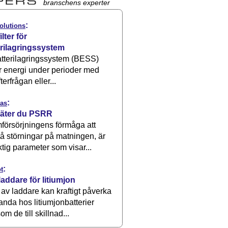
branschens experter
:
olutions
ilter för
erilagringssystem
atterilagringssystem (BESS)
r energi under perioder med
terfrågan eller...
:
as
äter du PSRR
försörjningens förmåga att
å störningar på matningen, är
ktig parameter som visar...
:
t
laddare för litiumjon
 av laddare kan kraftigt påverka
anda hos litiumjonbatterier
om de till skillnad...