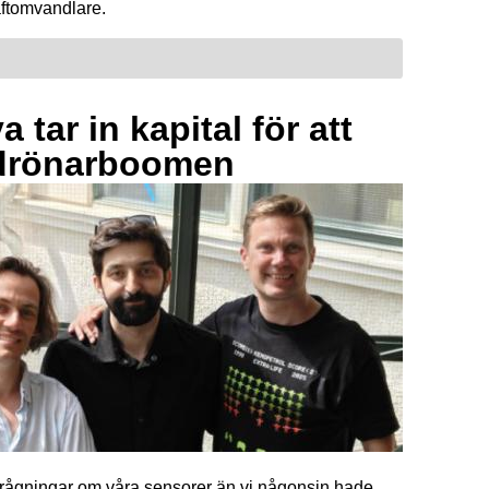
raftomvandlare.
 tar in kapital för att
drönarboomen
förfrågningar om våra sensorer än vi någonsin hade