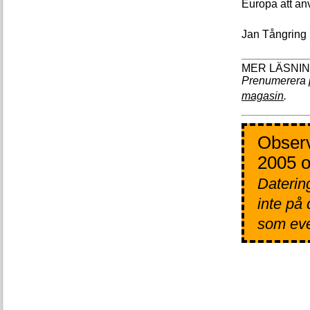
Europa att an
Jan Tångring
Prenumerera 
magasin
.
Observ
2005 o
Datering
inte på
som even