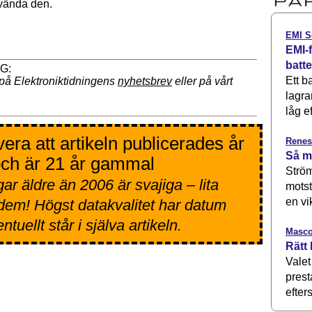
vända den.
EMI S
EMI-f
batt
Ett b
på Elektroniktidningens
nyhetsbrev
eller på vårt
lagra
låg ef
era att artikeln publicerades år
Renes
Så m
ch är 21 år gammal
Ström
ar äldre än 2006 är svajiga – lita
motst
en vi
 dem! Högst datakvalitet har datum
tuellt står i själva artikeln.
Masco
Rätt 
Valet
prest
efters