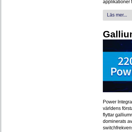
applikationer 
Läs mer...
Galliu
Power Integra
världens förs
flyttar galliu
dominerats av
switchfrekven