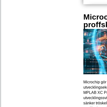
Microc
proffs
Microchip gör 
utvecklingsek
MPLAB XC Pro-
utvecklingssvi
sänker tröskel