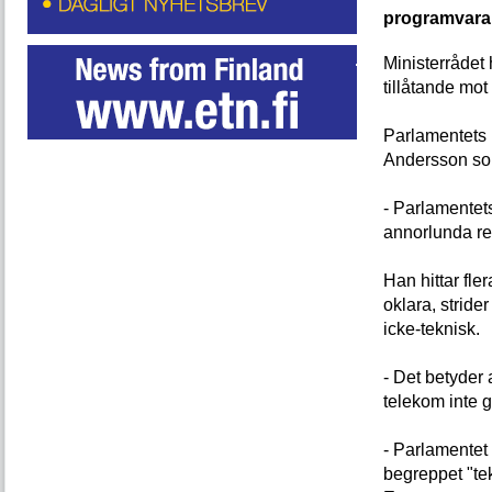
programvara
Ministerrådet 
tillåtande mot
Parlamentets h
Andersson som
- Parlamentets
annorlunda r
Han hittar fle
oklara, strid
icke-teknisk.
- Det betyder 
telekom inte 
- Parlamentet
begreppet "te