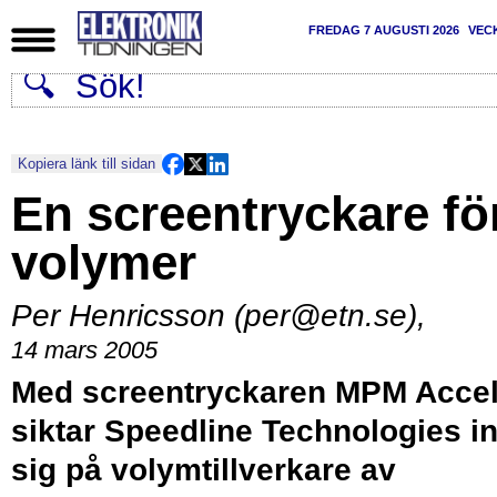
FREDAG 7 AUGUSTI 2026
VEC
Kopiera länk till sidan
En screentryckare fö
volymer
Per Henricsson (per@etn.se)
,
14 mars 2005
Med screentryckaren MPM Acce
siktar Speedline Technologies i
sig på volymtillverkare av