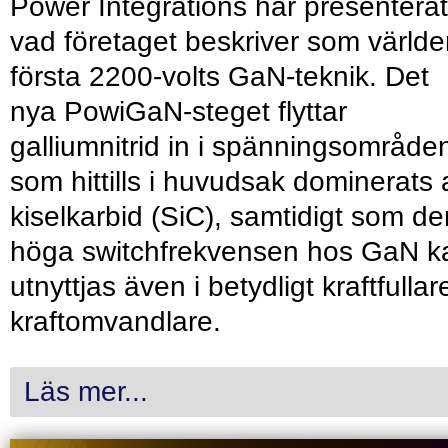
Power Integrations har presenterat
vad företaget beskriver som värld
första 2200-volts GaN-teknik. Det
nya PowiGaN-steget flyttar
galliumnitrid in i spänningsområde
som hittills i huvudsak dominerats 
kiselkarbid (SiC), samtidigt som de
höga switchfrekvensen hos GaN k
utnyttjas även i betydligt kraftfullar
kraftomvandlare.
Läs mer...