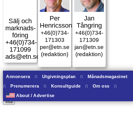
Per
Jan
Sälj och
Henricsson
Tångring
marknads­
+46(0)734-
+46(0)734-
föring
171303
171309
+46(0)734-
per@etn.se
jan@etn.se
171099
(redaktion)
(redaktion)
ads@etn.se
Annonsera
⎍
Utgivningsplan
⎍
Månadsmagasinet
⎍
Prenumerera
⎍
Konsultguide
⎍
Om oss
⎍
10 banners varav 10 har onclick.
About / Advertise