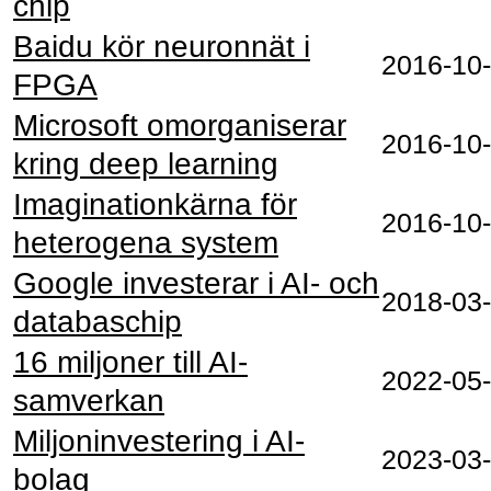
chip
Baidu kör neuronnät i
2016‑10
FPGA
Microsoft omorganiserar
2016‑10
kring deep learning
Imaginationkärna för
2016‑10
heterogena system
Google investerar i AI- och
2018‑03
databaschip
16 miljoner till AI-
2022‑05
samverkan
Miljoninvestering i AI-
2023‑03
bolag