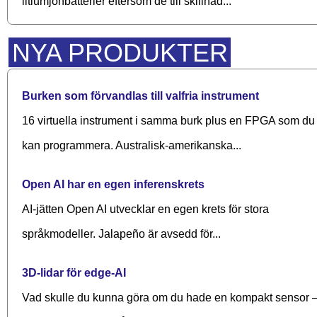
litiumjonbatterier eftersom de till skillnad...
NYA PRODUKTER
Burken som förvandlas till valfria instrument
16 virtuella instrument i samma burk plus en FPGA som du
kan programmera. Australisk-amerikanska...
Open AI har en egen inferenskrets
AI-jätten Open AI utvecklar en egen krets för stora
språkmodeller. Jalapeño är avsedd för...
3D-lidar för edge-AI
Vad skulle du kunna göra om du hade en kompakt sensor 