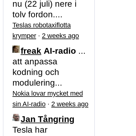
nu (22 juli) nere i
tolv fordon....
Teslas robotaxiflotta
krymper
·
2 weeks ago
freak
AI-radio
...
att anpassa
kodning och
modulering...
Nokia lovar mycket med
sin AI-radio
·
2 weeks ago
Jan Tångring
Tesla har