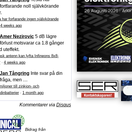
fortfarande noll självkörande
r.
a har forfarande ingen självkörande
·
4 weeks ago
Amer Nezirovic
5 dB lägre
förlust motsvarar ca 1.8 gånger
 uteffekt.
sk antenn kan lyfta Infineons 8x8-
r
·
4 weeks ago
Jan Tångring
Inte svar på din
fråga, men …
iljoner till zinkjon- och
dinbatterier
·
1 month ago
Kommentarer via
Disqus
Bidrag från