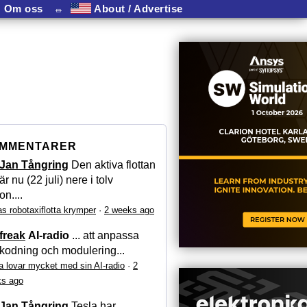
Om oss
⏛
About / Advertise
MMENTARER
Jan Tångring
Den aktiva flottan
är nu (22 juli) nere i tolv
on....
as robotaxiflotta krymper
·
2 weeks ago
freak
AI-radio
... att anpassa
kodning och modulering...
a lovar mycket med sin AI-radio
·
2
s ago
Jan Tångring
Tesla har