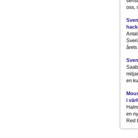
senso
oss, 
Svens
hack
Antal
Sveri
årets
Sven
Saab 
milja
en ku
Mous
i vär
Halm
en ny
Red L