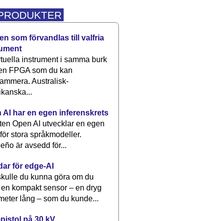
 PRODUKTER
n som förvandlas till valfria
rument
rtuella instrument i samma burk
 en FPGA som du kan
ammera. Australisk-
kanska...
 AI har en egen inferenskrets
tten Open AI utvecklar en egen
 för stora språkmodeller.
eño är avsedd för...
dar för edge-AI
kulle du kunna göra om du
 en kompakt sensor – en dryg
meter lång – som du kunde...
pistol på 30 kV