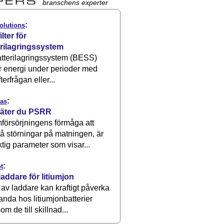
branschens experter
:
olutions
ilter för
erilagringssystem
atterilagringssystem (BESS)
r energi under perioder med
terfrågan eller...
:
as
äter du PSRR
försörjningens förmåga att
å störningar på matningen, är
ktig parameter som visar...
:
t
laddare för litiumjon
 av laddare kan kraftigt påverka
anda hos litiumjonbatterier
om de till skillnad...