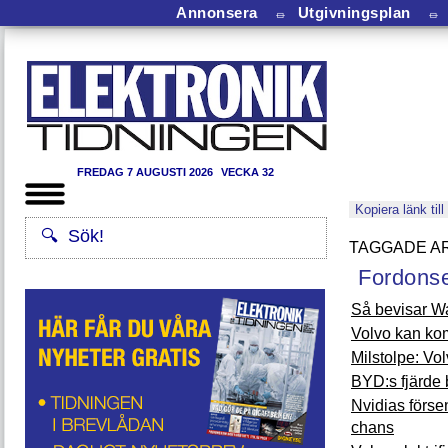
Annonsera
⏛
Utgivningsplan
⏛
FREDAG 7 AUGUSTI 2026
VECKA 32
Kopiera länk till
Fordonse
Så bevisar Wa
Volvo kan kom
Milstolpe: Vol
BYD:s fjärde b
Nvidias förse
chans