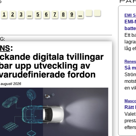
5
1
2
3
...
5
6
7
8
9
...
EMI S
EMI-f
batt
Ett b
lagra
låg ef
Renes
Så m
Ström
motst
en vi
Masco
Rätt 
Valet
prest
efters