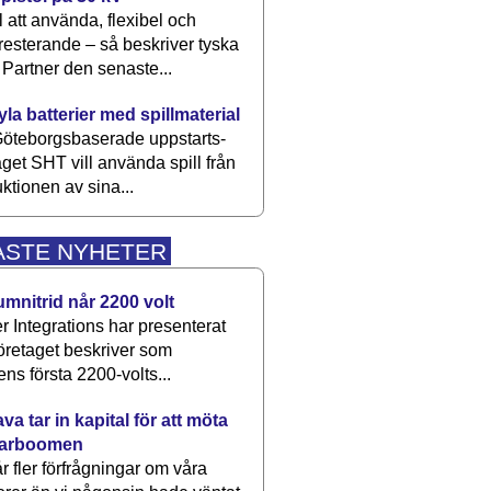
 att använda, flexibel och
esterande – så beskriver tyska
artner den senaste...
kyla batterier med spillmaterial
öteborgsbaserade upp­starts­
aget SHT vill använda spill från
ktionen av sina...
ASTE NYHETER
umnitrid når 2200 volt
 Integrations har presenterat
öretaget beskriver som
ens första 2200-volts...
a tar in kapital för att möta
arboomen
får fler förfrågningar om våra