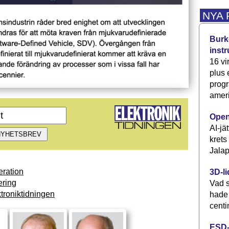
NYA
Burke
inst
16 vi
plus
progr
ameri
Open
AI-jä
krets
Jalap
ration
3D-li
ring
Vad s
troniktidningen
hade
centi
ESD-