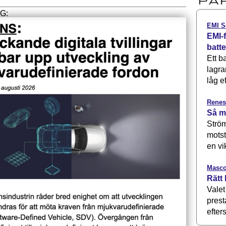
EMI S
EMI-f
batt
Ett b
lagra
låg ef
Renes
Så m
Ström
motst
en vi
Masco
Rätt 
Valet
prest
efters