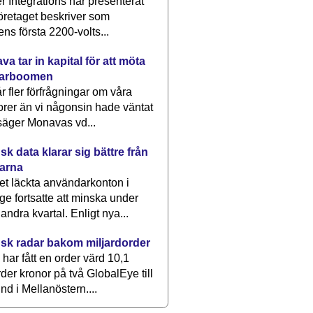
 Integrations har presenterat
öretaget beskriver som
ens första 2200-volts...
a tar in kapital för att möta
arboomen
får fler förfrågningar om våra
rer än vi någonsin hade väntat
säger Monavas vd...
k data klarar sig bättre från
arna
et läckta användarkonton i
ge fortsatte att minska under
 andra kvartal. Enligt nya...
sk radar bakom miljardorder
har fått en order värd 10,1
rder kronor på två GlobalEye till
nd i Mellanöstern....