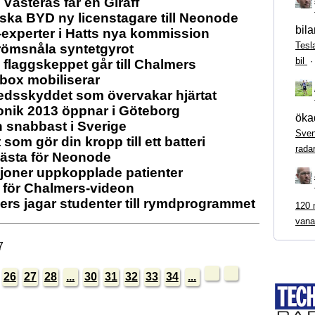
i Västerås får en Giraff
ska BYD ny licenstagare till Neonode
bila
t-experter i Hatts nya kommission
Tesl
römsnåla syntetgyrot
bil
 flaggskeppet går till Chalmers
box mobiliserar
edsskyddet som övervakar hjärtat
onik 2013 öppnar i Göteborg
ökad
th snabbast i Sverige
Sven
 som gör din kropp till ett batteri
rada
nästa för Neonode
ljoner uppkopplade patienter
 för Chalmers-videon
rs jagar studenter till rymdprogrammet
120 m
vana
7
26
27
28
...
30
31
32
33
34
...