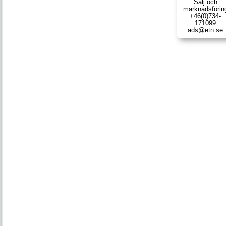
Sälj och
marknads­förin
+46(0)734-
171099
ads@etn.se