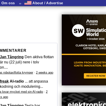
Om oss
⏛
About / Advertise
MMENTARER
Jan Tångring
Den aktiva flottan
är nu (22 juli) nere i tolv
on....
as robotaxiflotta krymper
·
2 weeks ago
freak
AI-radio
... att anpassa
kodning och modulering...
a lovar mycket med sin AI-radio
·
2
s ago
Jan Tångring
Tesla har