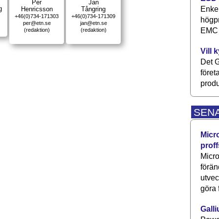
Per
Jan
Enkel
g
Henricsson
Tångring
+46(0)734-171303
+46(0)734-171309
högpr
per@etn.se
jan@etn.se
EMC P
(redaktion)
(redaktion)
Vill 
Det G
föret
produ
SEN
Micr
proff
Micro
förän
utve
göra 
Galli