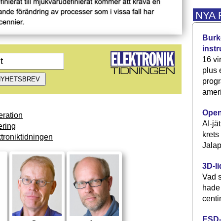
NYA
Burke
inst
16 vi
plus
progr
ameri
Open
ration
AI-jä
ring
krets
troniktidningen
Jalap
3D-li
Vad s
hade
centi
ESD-