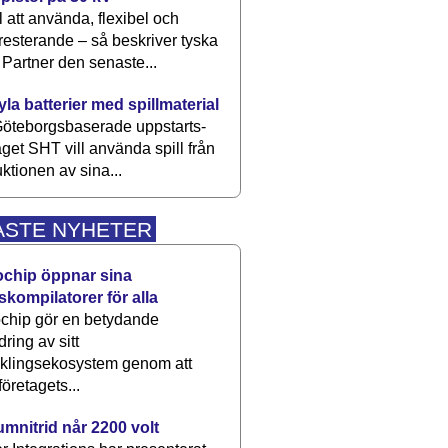
 att använda, flexibel och
esterande – så beskriver tyska
artner den senaste...
kyla batterier med spillmaterial
öteborgsbaserade upp­starts­
aget SHT vill använda spill från
ktionen av sina...
ASTE NYHETER
ochip öppnar sina
skompilatorer för alla
chip gör en betydande
dring av sitt
cklingsekosystem genom att
företagets...
umnitrid når 2200 volt