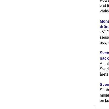
Power
vad f
värld
Monav
drön
- Vi 
senso
oss, 
Svens
hack
Antal
Sveri
årets
Sven
Saab 
milja
en ku