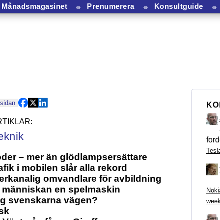
Månadsmagasinet
⏛
Prenumerera
⏛
Konsultguide
⏛
 sidan
KO
eknik
ford
Tesl
der – mer än glödlampsersättare
afik i mobilen slår alla rekord
lerkanalig omvandlare för avbildning
r människan en spelmaskin
Noki
tog svenskarna vägen?
week
sk