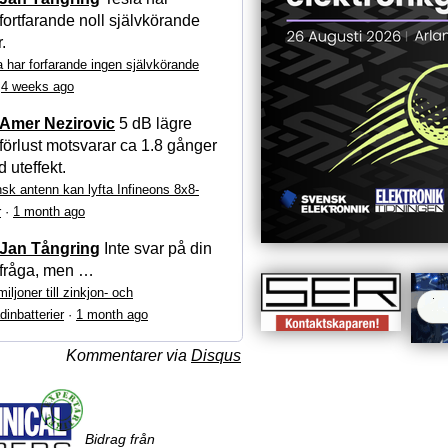
fortfarande noll självkörande
r.
a har forfarande ingen självkörande
·
4 weeks ago
Amer Nezirovic
5 dB lägre
förlust motsvarar ca 1.8 gånger
 uteffekt.
sk antenn kan lyfta Infineons 8x8-
r
·
1 month ago
Jan Tångring
Inte svar på din
fråga, men …
iljoner till zinkjon- och
dinbatterier
·
1 month ago
Kommentarer via
Disqus
Bidrag från