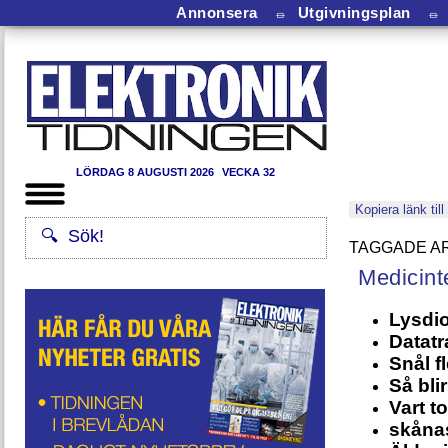
Annonsera
⏛
Utgivningsplan
⏛
LÖRDAG 8 AUGUSTI 2026
VECKA 32
Kopiera länk till
Medicint
Lysdio
Datatr
Snål f
Så bli
Vart 
skåna