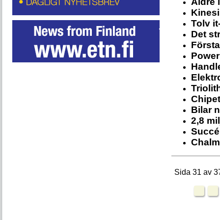
Äldre 
Kinesi
Tolv i
Det st
Första
Power
Handl
Elektr
Trioli
Chipet
Bilar 
2,8 mi
Succé
Chalme
Sida 31 av 3