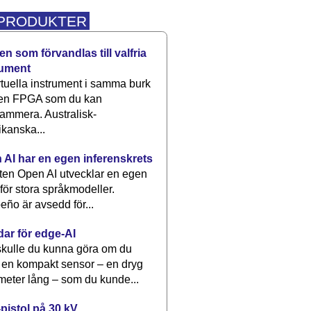
 PRODUKTER
n som förvandlas till valfria
rument
rtuella instrument i samma burk
 en FPGA som du kan
ammera. Australisk-
kanska...
 AI har en egen inferenskrets
tten Open AI utvecklar en egen
 för stora språkmodeller.
eño är avsedd för...
dar för edge-AI
kulle du kunna göra om du
 en kompakt sensor – en dryg
meter lång – som du kunde...
pistol på 30 kV