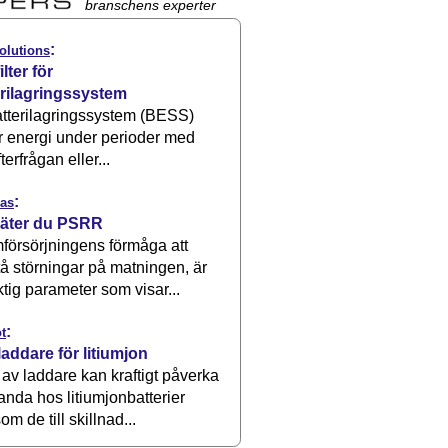
branschens experter
:
olutions
ilter för
erilagringssystem
atterilagringssystem (BESS)
r energi under perioder med
terfrågan eller...
:
as
äter du PSRR
försörjningens förmåga att
å störningar på matningen, är
ktig parameter som visar...
:
t
laddare för litiumjon
 av laddare kan kraftigt påverka
anda hos litiumjonbatterier
om de till skillnad...