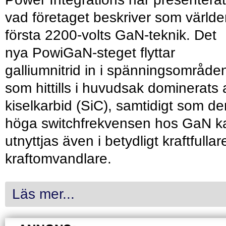
vad företaget beskriver som värld
första 2200-volts GaN-teknik. Det
nya PowiGaN-steget flyttar
galliumnitrid in i spänningsområde
som hittills i huvudsak dominerats 
kiselkarbid (SiC), samtidigt som de
höga switchfrekvensen hos GaN k
utnyttjas även i betydligt kraftfullar
kraftomvandlare.
Läs mer...