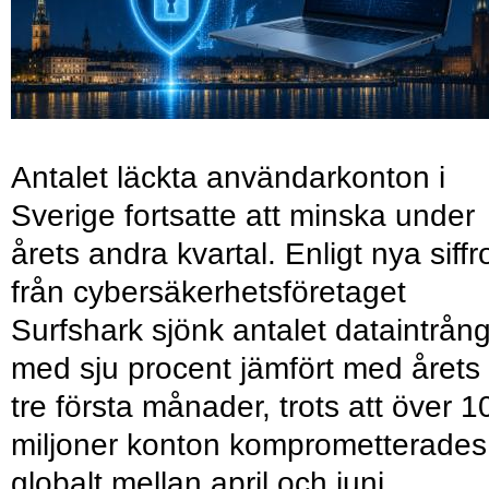
Antalet läckta användarkonton i
Sverige fortsatte att minska under
årets andra kvartal. Enligt nya siffr
från cybersäkerhetsföretaget
Surfshark sjönk antalet dataintrån
med sju procent jämfört med årets
tre första månader, trots att över 1
miljoner konton komprometterades
globalt mellan april och juni.