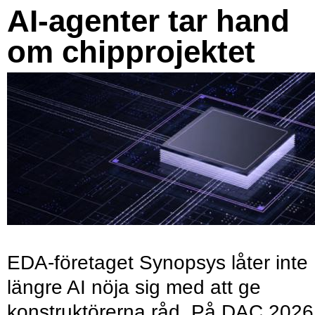
AI-agenter tar hand
om chipprojektet
EDA-företaget Synopsys låter inte
längre AI nöja sig med att ge
konstruktörerna råd. På DAC 2026