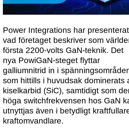
Power Integrations har presenterat
vad företaget beskriver som värld
första 2200-volts GaN-teknik. Det
nya PowiGaN-steget flyttar
galliumnitrid in i spänningsområde
som hittills i huvudsak dominerats 
kiselkarbid (SiC), samtidigt som de
höga switchfrekvensen hos GaN k
utnyttjas även i betydligt kraftfullar
kraftomvandlare.