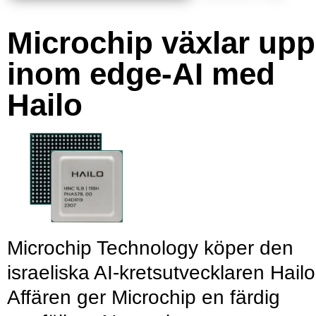
Microchip växlar upp
inom edge-AI med
Hailo
Microchip Technology köper den
israeliska AI-kretsutvecklaren Hailo
Affären ger Microchip en färdig