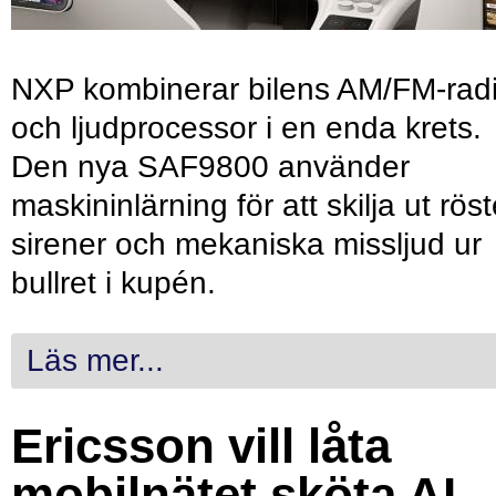
NXP kombinerar bilens AM/FM-rad
och ljudprocessor i en enda krets.
Den nya SAF9800 använder
maskininlärning för att skilja ut röst
sirener och mekaniska missljud ur
bullret i kupén.
Läs mer...
Ericsson vill låta
mobilnätet sköta AI-