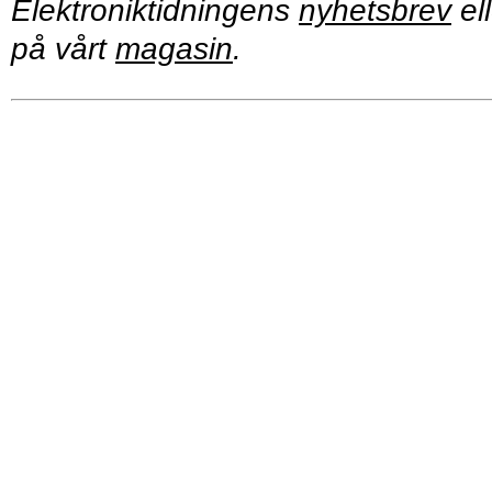
Elektroniktidningens
nyhetsbrev
ell
på vårt
magasin
.