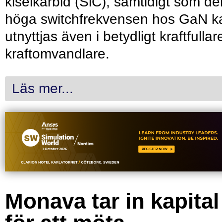
kiselkarbid (SiC), samtidigt som de
höga switchfrekvensen hos GaN k
utnyttjas även i betydligt kraftfullar
kraftomvandlare.
Läs mer...
Monava tar in kapital