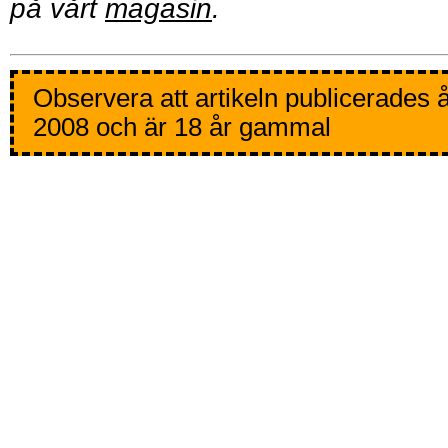
på vårt
magasin
.
Observera att artikeln publicerades 
2008 och är 18 år gammal