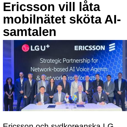
Ericsson vill låta
mobilnätet sköta AI-
samtalen
Ericsson och sydkoreanska LG