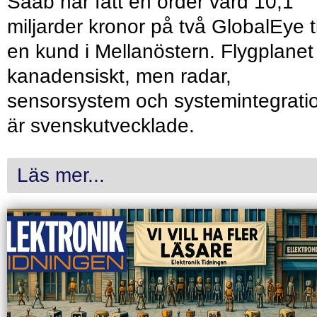
Saab har fått en order värd 10,1
miljarder kronor på två GlobalEye ti
en kund i Mellanöstern. Flygplanet
kanadensiskt, men radar,
sensorsystem och systemintegrati
är svenskutvecklade.
Läs mer...