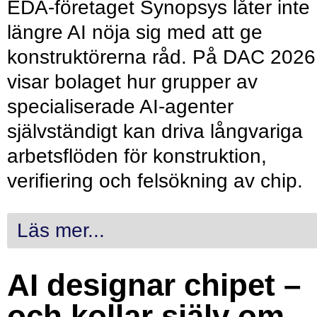
EDA-företaget Synopsys låter inte
längre AI nöja sig med att ge
konstruktörerna råd. På DAC 2026
visar bolaget hur grupper av
specialiserade AI-agenter
självständigt kan driva långvariga
arbetsflöden för konstruktion,
verifiering och felsökning av chip.
Läs mer...
AI designar chipet –
och kollar själv om