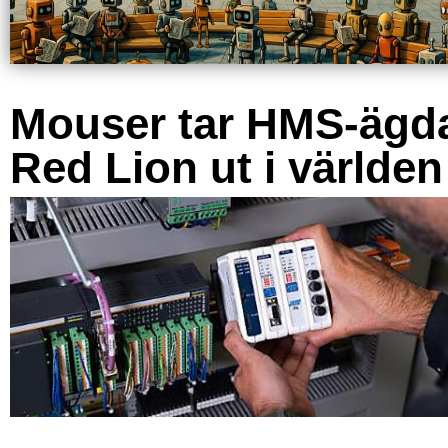
Mouser tar HMS-ägd
Red Lion ut i världen