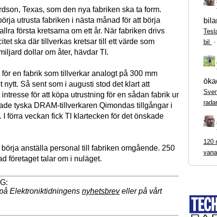
ardson, Texas, som den nya fabriken ska ta form.
börja utrusta fabriken i nästa månad för att börja
bila
llra första kretsarna om ett år. När fabriken drivs
Tesl
tet ska där tillverkas kretsar till ett värde som
bil
miljard dollar om åter, hävdar TI.
t för en fabrik som tillverkar analogt på 300 mm
ökad
 nytt. Så sent som i augusti stod det klart att
Sven
 intresse för att köpa utrustning för en sådan fabrik ur
rada
de tyska DRAM-tillverkaren Qimondas tillgångar i
. I förra veckan fick TI klartecken för det önskade
120 m
t börja anställa personal till fabriken omgående. 250
vana
ad företaget talar om i nuläget.
på Elektroniktidningens
nyhetsbrev
eller på vårt