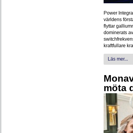
Power Integra
världens förs
flyttar galliu
dominerats av
switchfrekven
kraftfullare k
Läs mer...
Monava
möta 