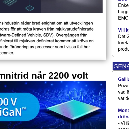
Enkel
högpr
EMC P
Vill 
Det G
föret
produ
SEN
mnitrid når 2200 volt
Galli
Power
vad f
värld
Monav
drön
- Vi 