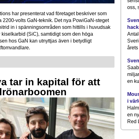
senso
oss, 
tions har presenterat vad företaget beskriver som
Svens
ta 2200-volts GaN-teknik. Det nya PowiGaN-steget
hack
mnitrid in i spänningsområden som hittills i huvudsak
Antal
 kiselkarbid (SiC), samtidigt som den höga
Sveri
sen hos GaN kan utnyttjas även i betydligt
årets
raftomvandlare.
Sven
Saab 
milja
 tar in kapital för att
en ku
drönarboomen
Mous
i vär
Halm
en ny
Red L