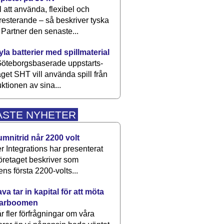
 att använda, flexibel och
esterande – så beskriver tyska
artner den senaste...
kyla batterier med spillmaterial
öteborgsbaserade upp­starts­
aget SHT vill använda spill från
ktionen av sina...
ASTE NYHETER
umnitrid når 2200 volt
 Integrations har presenterat
öretaget beskriver som
ens första 2200-volts...
a tar in kapital för att möta
arboomen
får fler förfrågningar om våra