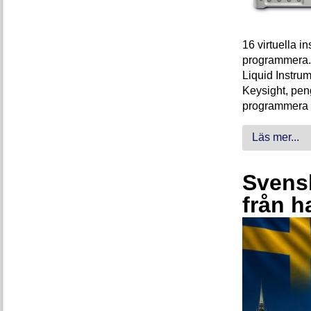
16 virtuella 
programmera. 
Liquid Instrum
Keysight, peng
programmera 
Läs mer...
Svensk
från h