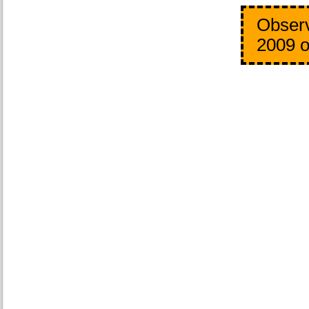
Observ
2009 o