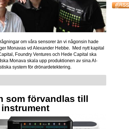
förfrågningar om våra sensorer än vi någonsin hade
äger Monavas vd Alexander Hebbe. Med nytt kapital
Capital, Foundry Ventures och Hede Capital ska
dska Monava skala upp produktionen av sina AI-
tiska system för drönardetektering.
 som förvandlas till
a instrument