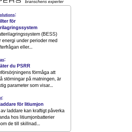
branschens experter
:
olutions
ilter för
erilagringssystem
atterilagringssystem (BESS)
r energi under perioder med
terfrågan eller...
:
as
äter du PSRR
försörjningens förmåga att
å störningar på matningen, är
ktig parameter som visar...
:
t
laddare för litiumjon
 av laddare kan kraftigt påverka
anda hos litiumjonbatterier
om de till skillnad...