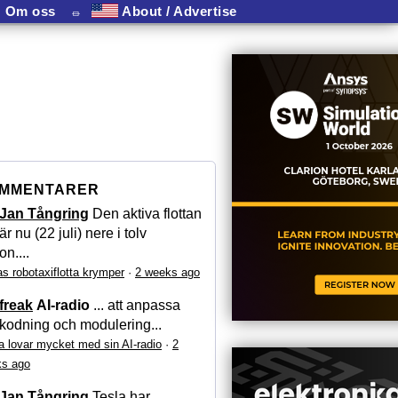
Om oss
⏛
About / Advertise
MMENTARER
Jan Tångring
Den aktiva flottan
är nu (22 juli) nere i tolv
on....
as robotaxiflotta krymper
·
2 weeks ago
freak
AI-radio
... att anpassa
kodning och modulering...
a lovar mycket med sin AI-radio
·
2
s ago
Jan Tångring
Tesla har