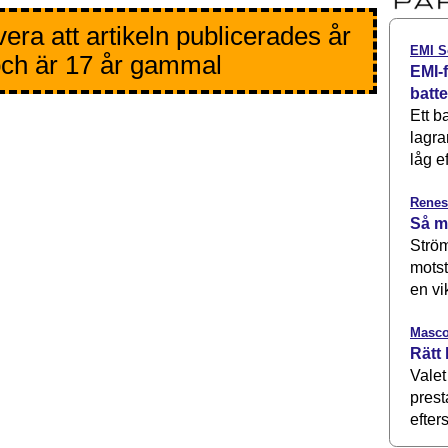
era att artikeln publicerades år
EMI S
ch är 17 år gammal
EMI-f
batt
Ett b
lagra
låg ef
Renes
Så m
Ström
motst
en vi
Masco
Rätt 
Valet
prest
efters