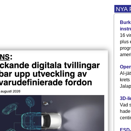
NYA
Burke
inst
16 vi
plus
progr
ameri
Open
AI-jä
krets
Jalap
3D-li
Vad s
hade
centi
ESD-