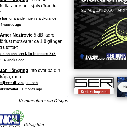
fortfarande noll självkörande
r.
a har forfarande ingen självkörande
·
4 weeks ago
Amer Nezirovic
5 dB lägre
förlust motsvarar ca 1.8 gånger
 uteffekt.
sk antenn kan lyfta Infineons 8x8-
r
·
4 weeks ago
Jan Tångring
Inte svar på din
fråga, men …
iljoner till zinkjon- och
dinbatterier
·
1 month ago
Kommentarer via
Disqus
Bidrag från