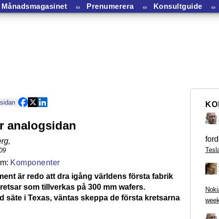
Månadsmagasinet
⏛
Prenumerera
⏛
Konsultguide
⏛
 sidan
KO
er analogsidan
ford
rg
,
Tesl
09
Komponenter
ent är redo att dra igång världens första fabrik
retsar som tillverkas på 300 mm wafers.
Noki
d säte i Texas, väntas skeppa de första kretsarna
week