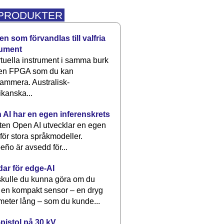
 PRODUKTER
n som förvandlas till valfria
rument
rtuella instrument i samma burk
 en FPGA som du kan
ammera. Australisk-
kanska...
 AI har en egen inferenskrets
tten Open AI utvecklar en egen
 för stora språkmodeller.
eño är avsedd för...
dar för edge-AI
kulle du kunna göra om du
 en kompakt sensor – en dryg
meter lång – som du kunde...
pistol på 30 kV