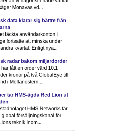
rer än vi någonsin hade väntat
säger Monavas vd...
k data klarar sig bättre från
arna
et läckta användarkonton i
ge fortsatte att minska under
 andra kvartal. Enligt nya...
sk radar bakom miljardorder
har fått en order värd 10,1
rder kronor på två GlobalEye till
nd i Mellanöstern....
er tar HMS-ägda Red Lion ut
lden
stadbolaget HMS Networks får
 global försäljningskanal för
ions teknik inom...