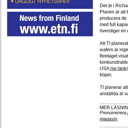
Det är i Rich
Planen är att 
producera de a
med full kapaci
överstiger en 
Att TI planera
wafers är inget
företaget visat
konkursdrabba
USA
(se länk)
köpet.
TI planerar at
anställda är v
Prenumerera 
magasin
.