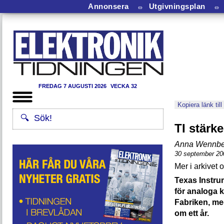
Annonsera
⏛
Utgivningsplan
⏛
FREDAG 7 AUGUSTI 2026
VECKA 32
Kopiera länk till
TI stärk
Anna Wennbe
30 september 20
Texas Instrum
för analoga k
Fabriken, me
om ett år.