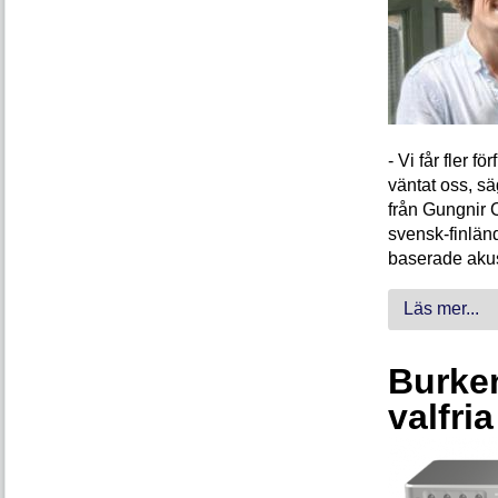
- Vi får fler 
väntat oss, s
från Gungnir 
svensk-finlän
baserade akus
Läs mer...
Burken
valfri