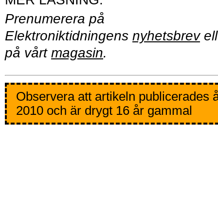
Prenumerera på
Elektroniktidningens
nyhetsbrev
ell
på vårt
magasin
.
Observera att artikeln publicerades 
2010 och är drygt 16 år gammal