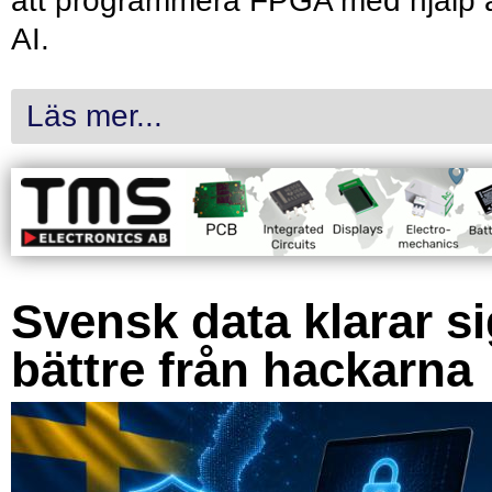
att programmera FPGA med hjälp 
AI.
Läs mer...
Svensk data klarar s
bättre från hackarna