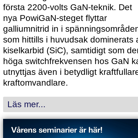
första 2200-volts GaN-teknik. Det
nya PowiGaN-steget flyttar
galliumnitrid in i spänningsområde
som hittills i huvudsak dominerats 
kiselkarbid (SiC), samtidigt som de
höga switchfrekvensen hos GaN k
utnyttjas även i betydligt kraftfullar
kraftomvandlare.
Läs mer...