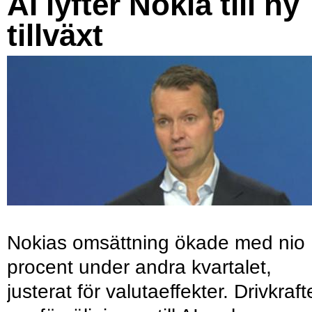
AI lyfter Nokia till ny
tillväxt
Nokias omsättning ökade med nio
procent under andra kvartalet,
justerat för valutaeffekter. Drivkraf