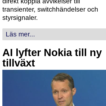
direkt koppla avvikelser till
transienter, switchhändelser och
styrsignaler.
Läs mer...
AI lyfter Nokia till ny
tillväxt