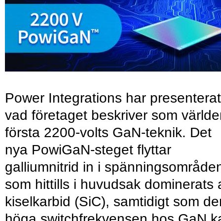
Power Integrations har presenterat
vad företaget beskriver som värld
första 2200-volts GaN-teknik. Det
nya PowiGaN-steget flyttar
galliumnitrid in i spänningsområde
som hittills i huvudsak dominerats 
kiselkarbid (SiC), samtidigt som de
höga switchfrekvensen hos GaN k