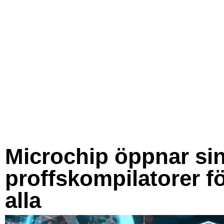
Microchip öppnar si
proffskompilatorer f
alla