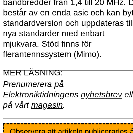
bandbredder från 1,4 till 20 MHz. 
består av en enda asic och kan by
standardversion och uppdateras til
nya standarder med enbart
mjukvara. Stöd finns för
flerantennssystem (Mimo).
Prenumerera på
Elektroniktidningens
nyhetsbrev
ell
på vårt
magasin
.
Observera att artikeln publicerades 