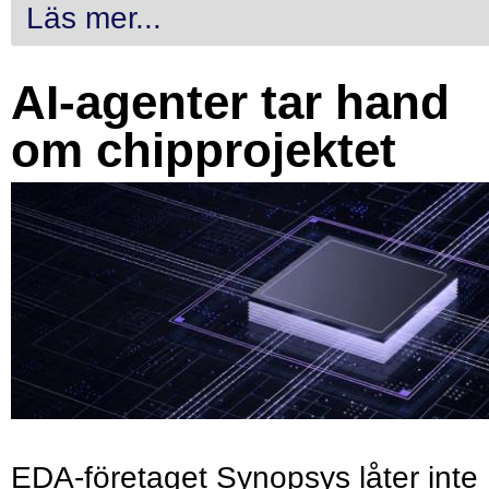
Läs mer...
AI-agenter tar hand
om chipprojektet
EDA-företaget Synopsys låter inte